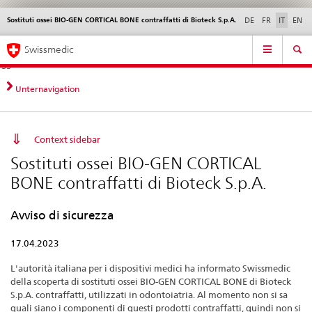
Sostituti ossei BIO-GEN CORTICAL BONE contraffatti di Bioteck S.p.A.
Service
DE
FR
IT
EN
navigation
Navigazione
Navigation
Novità &
Aspetti legali,
Contatto | Supporto &
Swissmedic
diretta:
aggiornamenti
norme
aiuto
novità,
aspetti
Unternavigation
legali,
contatto
Context sidebar
Sostituti ossei BIO-GEN CORTICAL
BONE contraffatti di Bioteck S.p.A.
Avviso di sicurezza
17.04.2023
L'autorità italiana per i dispositivi medici ha informato Swissmedic
della scoperta di sostituti ossei BIO-GEN CORTICAL BONE di Bioteck
S.p.A. contraffatti, utilizzati in odontoiatria. Al momento non si sa
quali siano i componenti di questi prodotti contraffatti, quindi non si