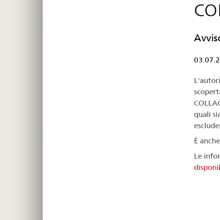
CO
Avvis
03.07.
L'autor
scopert
COLLAG
quali s
escluder
È anche
Le info
disponib