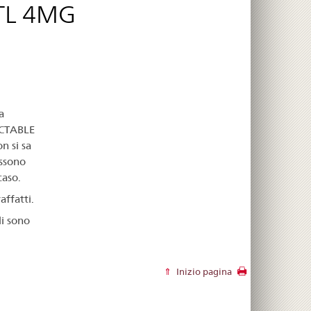
TL 4MG
a
ECTABLE
 si sa
ossono
caso.
affatti.
li sono
Inizio pagina