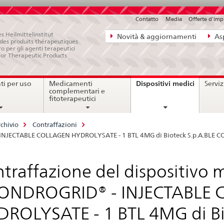
Contatto
Media
Offerte d'im
Navigazione
s Heilmittelinstitut
Novità & aggiornamenti
Asp
e des produits thérapeutiques
diretta:
ro per gli agenti terapeutici
for Therapeutic Products
novità,
aspetti
current
Dispositivi medici
i per uso
Medicamenti
Serviz
legali,
page
complementari e
contatto
fitoterapeutici
chivio
Contraffazioni
- INJECTABLE COLLAGEN HYDROLYSATE - 1 BTL 4MG di Bioteck S.p.A.BLE
traffazione del dispositivo 
ONDROGRID® - INJECTABLE
ROLYSATE - 1 BTL 4MG di Bi