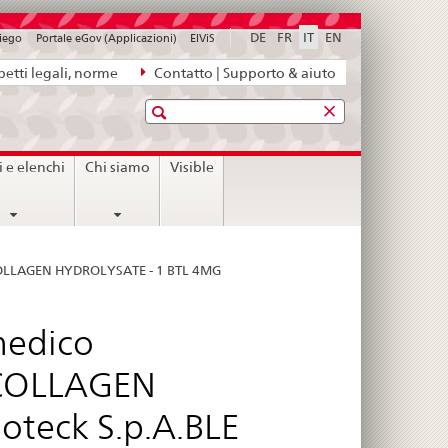
DE
FR
IT
EN
piego
Portale eGov (Applicazioni)
ElViS
etti legali, norme
Contatto | Supporto & aiuto
Ricerca
i e elenchi
Chi siamo
Visible
 COLLAGEN HYDROLYSATE - 1 BTL 4MG
medico
 COLLAGEN
oteck S.p.A.BLE