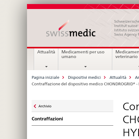
Schweizerische
Institut suiss
Istituto svizze
Swiss Agency 
Navigation
Attualità
Medicamenti per uso
Medicament
umano
veterinario
Breadcrumb
Pagina iniziale
Dispositivi medici
Attualità
Ar
Contraffazione del dispositivo medico CHONDROGRID® 
Zurück
Con
Archivio
zu
CH
Contraffazioni
HYD