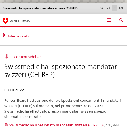
Swissmedic ha ispezionato mandatari svizzeri (CH-REP)
Service
DE
FR
IT
EN
navigation
Navigazione
Navigation
Novità &
Aspetti legali,
Contatto | Supporto &
Swissmedic
diretta:
aggiornamenti
norme
aiuto
novità,
aspetti
Unternavigation
legali,
contatto
Context sidebar
Swissmedic ha ispezionato mandatari
svizzeri (CH-REP)
03.10.2022
Per verificare l’attuazione delle disposizioni concernenti i mandatari
svizzeri (CH-REP) sul mercato, nel primo semestre del 2022
Swissmedic ha effettuato presso i mandatari svizzeri ispezioni
sistematiche e mirate.
Swissmedic ha ispezionato mandatari svizzeri (CH-REP)
(PDF, 944