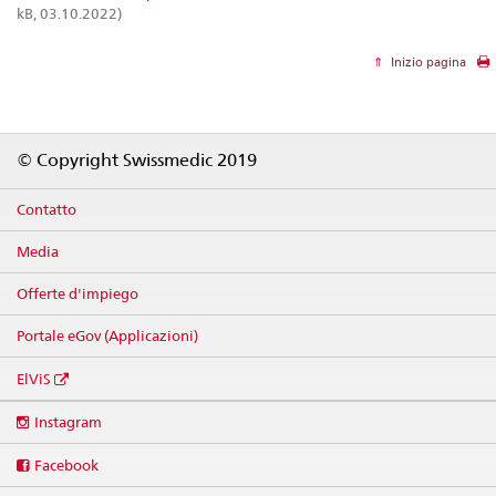
kB, 03.10.2022)
Inizio pagina
Footer
© Copyright Swissmedic 2019
Contatto
Media
Offerte d'impiego
Portale eGov (Applicazioni)
ElViS
Social
Instagram
media
links
Facebook