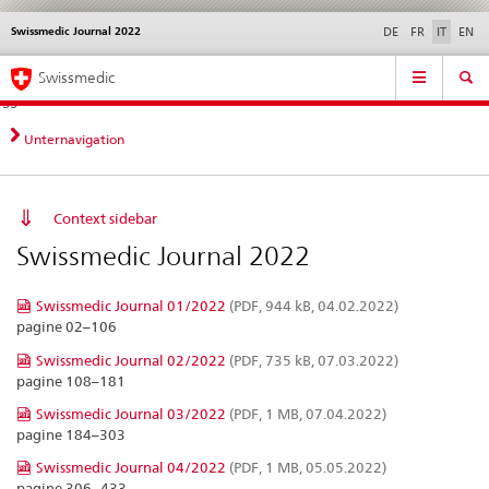
Swissmedic Journal 2022
Service
DE
FR
IT
EN
navigation
Navigazione
Navigation
Novità &
Aspetti legali,
Contatto | Supporto &
Swissmedic
diretta:
aggiornamenti
norme
aiuto
novità,
aspetti
Unternavigation
legali,
contatto
Context sidebar
Swissmedic Journal 2022
Swissmedic Journal 01/2022
(PDF, 944 kB, 04.02.2022)
pagine 02–106
Swissmedic Journal 02/2022
(PDF, 735 kB, 07.03.2022)
pagine 108–181
Swissmedic Journal 03/2022
(PDF, 1 MB, 07.04.2022)
pagine 184–303
Swissmedic Journal 04/2022
(PDF, 1 MB, 05.05.2022)
pagine 306–433