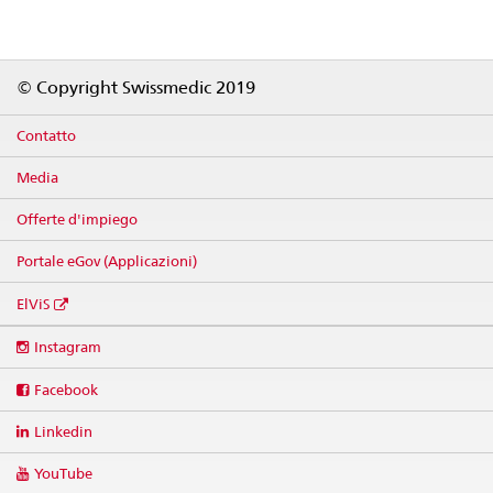
Footer
© Copyright Swissmedic 2019
Contatto
Media
Offerte d'impiego
Portale eGov (Applicazioni)
ElViS
Social
Instagram
media
links
Facebook
Linkedin
YouTube