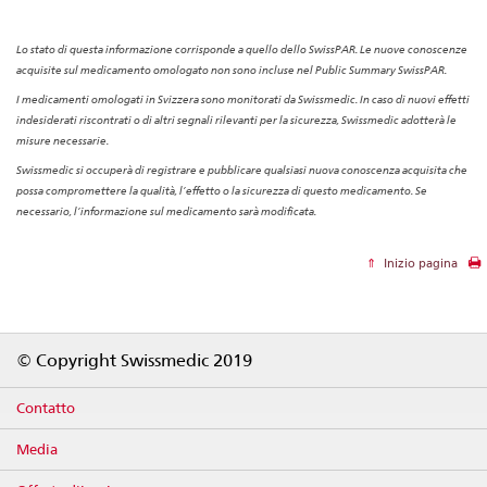
Lo stato di questa informazione corrisponde a quello dello SwissPAR. Le nuove conoscenze
acquisite sul medicamento omologato non sono incluse nel Public Summary SwissPAR.
I medicamenti omologati in Svizzera sono monitorati da Swissmedic. In caso di nuovi effetti
indesiderati riscontrati o di altri segnali rilevanti per la sicurezza, Swissmedic adotterà le
misure necessarie.
Swissmedic si occuperà di registrare e pubblicare qualsiasi nuova conoscenza acquisita che
possa compromettere la qualità, l’effetto o la sicurezza di questo medicamento. Se
necessario, l’informazione sul medicamento sarà modificata.
Inizio pagina
Footer
© Copyright Swissmedic 2019
Contatto
Media