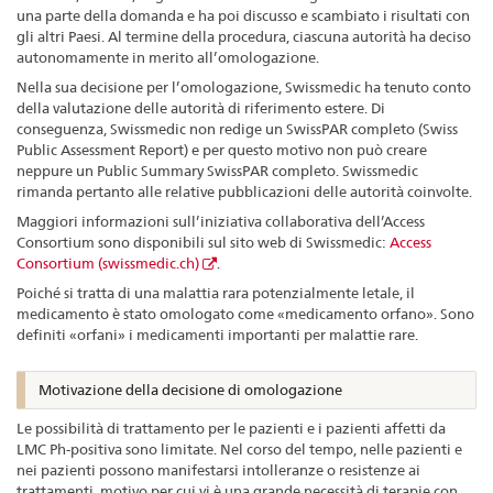
una parte della domanda e ha poi discusso e scambiato i risultati con
gli altri Paesi. Al termine della procedura, ciascuna autorità ha deciso
autonomamente in merito all’omologazione.
Nella sua decisione per l’omologazione, Swissmedic ha tenuto conto
della valutazione delle autorità di riferimento estere. Di
conseguenza, Swissmedic non redige un SwissPAR completo (Swiss
Public Assessment Report) e per questo motivo non può creare
neppure un Public Summary SwissPAR completo. Swissmedic
rimanda pertanto alle relative pubblicazioni delle autorità coinvolte.
Maggiori informazioni sull’iniziativa collaborativa dell’Access
Consortium sono disponibili sul sito web di Swissmedic:
Access
Consortium (swissmedic.ch)
.
Poiché si tratta di una malattia rara potenzialmente letale, il
medicamento è stato omologato come «medicamento orfano». Sono
definiti «orfani» i medicamenti importanti per malattie rare.
Motivazione della decisione di omologazione
Le possibilità di trattamento per le pazienti e i pazienti affetti da
LMC Ph-positiva sono limitate. Nel corso del tempo, nelle pazienti e
nei pazienti possono manifestarsi intolleranze o resistenze ai
trattamenti, motivo per cui vi è una grande necessità di terapie con