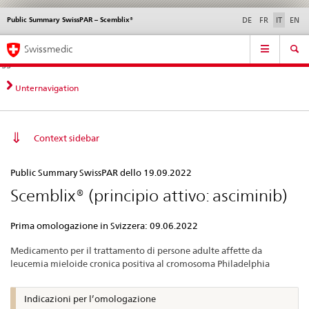
Public Summary SwissPAR – Scemblix®
Service
DE
FR
IT
EN
navigation
Navigazione
Navigation
Novità &
Aspetti legali,
Contatto | Supporto &
Swissmedic
diretta:
aggiornamenti
norme
aiuto
novità,
aspetti
Unternavigation
legali,
contatto
Context sidebar
Public
Public Summary SwissPAR dello 19.09.2022
Summary
Scemblix® (principio attivo: asciminib)
SwissPAR
–
Prima omologazione in Svizzera: 09.06.2022
Scemblix®
Medicamento per il trattamento di persone adulte affette da
leucemia mieloide cronica positiva al cromosoma Philadelphia
Indicazioni per l’omologazione