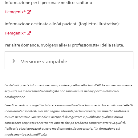
Informazione per il personale medico-sanitario:
Hemgenix®
Informazione destinata alle/ai pazienti (foglietto illustrativo):
Hemgenix®
Per altre domande, rivolgersi alle/ai professioniste/i della salute.
Versione stampabile
Lo stato di questa informazione corrisponde a quello dello SwissPAR. Le nuove conoscenze
acquisite sul medicamento omologato non sono incluse nel Rapporto sintetico di
omologazione.
I medicamenti omologati in Svizzera sono monitorati da Swissmedic. In caso di nuovi effetti
indesiderati riscontrati o di altri segnali rilevanti per la sicurezza, Swissmedic adotterà le
misure necessarie. Swissmedic si occuperà di registrare e pubblicare qualsiasi nuova
conoscenza acquisita concernente aspetti che po-trebbero compromettere la qualità,
l’efficacia o la sicurezza di questo medicamento. Se necessario, l’in-formazione sul
medicamento sarà modificata.