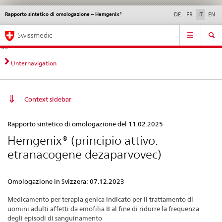
Rapporto sintetico di omologazione – Hemgenix®
Service
DE
FR
IT
EN
navigation
Navigazione
Navigation
Novità &
Aspetti legali,
Contatto | Supporto &
Swissmedic
diretta:
aggiornamenti
norme
aiuto
novità,
aspetti
Unternavigation
legali,
contatto
Context sidebar
Rapporto
Rapporto sintetico di omologazione del 11.02.2025
sintetico
Hemgenix® (principio attivo:
di
etranacogene dezaparvovec)
omologazione
–
Omologazione in Svizzera: 07.12.2023
Hemgenix®
Medicamento per terapia genica indicato per il trattamento di
uomini adulti affetti da emofilia B al fine di ridurre la frequenza
degli episodi di sanguinamento