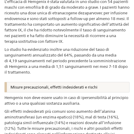
L’efficacia di Hemgenix è stata valutata in uno studio con 54 pazienti
maschi con emofilia B di grado da moderato a grave. I pazienti hanno
ricevuto una dose unica di etranacogene dezaparvovec per infusione
endovenosa e sono stati sottoposti a follow-up per almeno 18 mesi. Il
trattamento ha comportato un aumento significativo dell’attività del
fattore IX, il che ha ridotto notevolmente il tasso di sanguinamento
nei pazienti e ha fatto diminuire la necessità di ricorrere a una
terapia sostitutiva con fattore IX.
Lo studio ha evidenziato inoltre una riduzione del tasso di
sanguinamenti annualizzato del 64%, passando da una media
di 4,19 sanguinamenti nel periodo precedente la somministrazione
di Hemgenix a una media di 1,51 sanguinamenti nei mesi 7-18 dopo
il trattamento.
Misure precauzionali, effetti indesiderati e rischi
Hemgenix non deve essere usato in caso di ipersensibilità al principio
attivo o a una qualsiasi sostanza ausiliaria.
Gli effetti indesiderati più comuni sono aumento dell’alanina
aminotransferasi (un enzima epatico) (18%), mal di testa (16%),
patologia simil-influenzale (14%) e reazioni dovute all’infusione
(12%). Tutte le misure precauzionali, i rischi e altri possibili effetti
indesiderati sono elencati nell’informazione destinata alle/ai