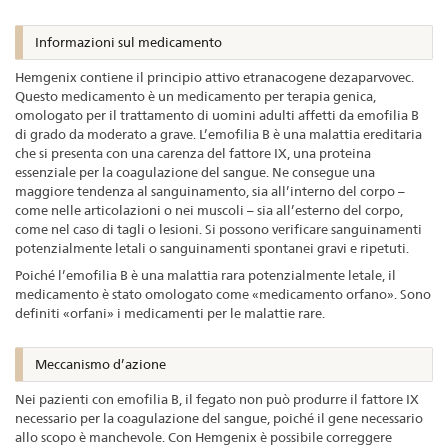
Informazioni sul medicamento
Hemgenix contiene il principio attivo etranacogene dezaparvovec.
Questo medicamento è un medicamento per terapia genica,
omologato per il trattamento di uomini adulti affetti da emofilia B
di grado da moderato a grave. L’emofilia B è una malattia ereditaria
che si presenta con una carenza del fattore IX, una proteina
essenziale per la coagulazione del sangue. Ne consegue una
maggiore tendenza al sanguinamento, sia all’interno del corpo –
come nelle articolazioni o nei muscoli – sia all’esterno del corpo,
come nel caso di tagli o lesioni. Si possono verificare sanguinamenti
potenzialmente letali o sanguinamenti spontanei gravi e ripetuti.
Poiché l’emofilia B è una malattia rara potenzialmente letale, il
medicamento è stato omologato come «medicamento orfano». Sono
definiti «orfani» i medicamenti per le malattie rare.
Meccanismo d’azione
Nei pazienti con emofilia B, il fegato non può produrre il fattore IX
necessario per la coagulazione del sangue, poiché il gene necessario
allo scopo è manchevole. Con Hemgenix è possibile correggere