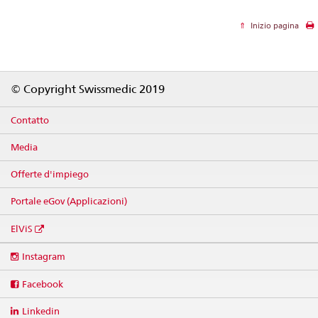
Inizio pagina
Footer
© Copyright Swissmedic 2019
Contatto
Media
Offerte d'impiego
Portale eGov (Applicazioni)
ElViS
Social
Instagram
media
links
Facebook
Linkedin