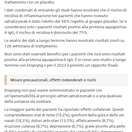
trattamento con un placebo.
I dati combinati di entrambi gli studi hanno mostrato che il rischio di
recidiva di infiammazione nei pazienti che hanno ricevuto
satralizumab è stato ridotto del 58% rispetto al gruppo placebo. Se si
considerano solo i pazienti risultati positivi alla proteina aquaporina-
4 IgG, il rischio di recidiva è diminuito del 75%.
Le analisi dei dati a lungo termine hanno mostrato risultati simili su
120 settimane di trattamento.
Non sono stati osservati benefici per i pazienti che non sono risultati
positivi alla proteina aquaporina-4 IgG. È in corso uno studio a lungo
termine con Enspryng e per il 2023 è previsto un rapporto finale.
Misure precauzionali, effetti indesiderati e rischi
Enspryng non può essere somministrato in pazienti con
un’ipersensibilità al principio attivo satralizumab o a una qualsiasi
delle sostanze da iniettare.
La maggior parte dei pazienti ha riportato effetti collaterali. Questi
comprendevano mal di testa (19,2%), gonfiore della gola e delle vie
nasali (18,3%), dolori articolari (13,5%), affaticamento (8,7%),
eruzione cutanea (8,7%), depressione (6,7%), grave prurito alla pelle
(5,8%), perdita di sensibilità in parte del corpo (5,8%), diminuzione