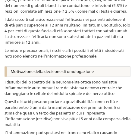
del numero di globuli bianchi che combattono le infezioni (5,8%) e
reazioni correlate all’iniezione (12,5%), come mal di testa e diarrea.
I dati raccolti sulla sicurezza e sull’efficacia nei pazienti adolescenti
di età pari o superiore ai 12 anni risultano limitati. In uno studio, solo
4 pazienti di questa fascia di età sono stati trattati con satralizumab.
La sicurezza e l’efficacia non sono state studiate in pazienti di età
inferiore ai 12 anni.
Le misure precauzionali, i rischi e altri possibili effetti indesiderati
noti sono elencati nell’informazione professionale.
Motivazione della decisione di omologazione
I disturbi dello spettro della neuromielite ottica sono malattie
infiammatorie autoimmuni rare del sistema nervoso centrale che
danneggiano le cellule del midollo spinale e del nervo ottico.
Questi disturbi possono portare a gravi disabilità come cecità e
paralisi entro 5 anni dalla manifestazione dei primi sintomi. E si
stima che quasi un terzo dei pazienti in cui si ripresenta
l’infiammazione (recidiva) non viva più di 5 anni dalla comparsa della
malattia.
L’infiammazione può spostarsi nel tronco encefalico causando