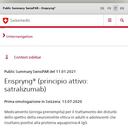
Public Summary SwissPAR – Enspryng®
Service
DE
FR
IT
EN
navigation
Navigazione
Navigation
Novità &
Aspetti legali,
Contatto | Supporto &
Swissmedic
diretta:
aggiornamenti
norme
aiuto
novità,
aspetti
Unternavigation
legali,
contatto
Context sidebar
Public
Public Summary SwissPAR del 11.01.2021
Summary
Enspryng® (principio attivo:
SwissPAR
satralizumab)
–
Enspryng®
Prima omologazione in Svizzera: 13.07.2020
Medicamento (siringa preriempita) per il trattamento dei disturbi
dello spettro della neuromielite ottica in adulti e adolescenti che
risultano positivi alla proteina aquaporina-4 IgG