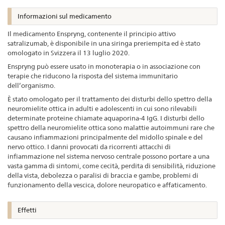
Informazioni sul medicamento
Il medicamento Enspryng, contenente il principio attivo
satralizumab, è disponibile in una siringa preriempita ed è stato
omologato in Svizzera il 13 luglio 2020.
Enspryng può essere usato in monoterapia o in associazione con
terapie che riducono la risposta del sistema immunitario
dell’organismo.
È stato omologato per il trattamento dei disturbi dello spettro della
neuromielite ottica in adulti e adolescenti in cui sono rilevabili
determinate proteine chiamate aquaporina-4 IgG. I disturbi dello
spettro della neuromielite ottica sono malattie autoimmuni rare che
causano infiammazioni principalmente del midollo spinale e del
nervo ottico. I danni provocati da ricorrenti attacchi di
infiammazione nel sistema nervoso centrale possono portare a una
vasta gamma di sintomi, come cecità, perdita di sensibilità, riduzione
della vista, debolezza o paralisi di braccia e gambe, problemi di
funzionamento della vescica, dolore neuropatico e affaticamento.
Effetti