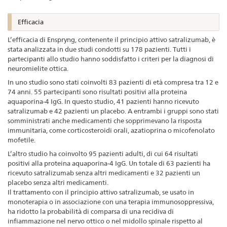
Efficacia
L’efficacia di Enspryng, contenente il principio attivo satralizumab, è
stata analizzata in due studi condotti su 178 pazienti. Tutti i
partecipanti allo studio hanno soddisfatto i criteri per la diagnosi di
neuromielite ottica.
In uno studio sono stati coinvolti 83 pazienti di età compresa tra 12 e
74 anni. 55 partecipanti sono risultati positivi alla proteina
aquaporina-4 IgG. In questo studio, 41 pazienti hanno ricevuto
satralizumab e 42 pazienti un placebo. A entrambi i gruppi sono stati
somministrati anche medicamenti che sopprimevano la risposta
immunitaria, come corticosteroidi orali, azatioprina o micofenolato
mofetile.
L’altro studio ha coinvolto 95 pazienti adulti, di cui 64 risultati
positivi alla proteina aquaporina-4 IgG. Un totale di 63 pazienti ha
ricevuto satralizumab senza altri medicamenti e 32 pazienti un
placebo senza altri medicamenti.
Il trattamento con il principio attivo satralizumab, se usato in
monoterapia o in associazione con una terapia immunosoppressiva,
ha ridotto la probabilità di comparsa di una recidiva di
infiammazione nel nervo ottico o nel midollo spinale rispetto al