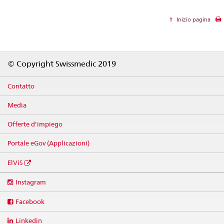
Inizio pagina
Footer
© Copyright Swissmedic 2019
Contatto
Media
Offerte d'impiego
Portale eGov (Applicazioni)
ElViS
Social
Instagram
media
links
Facebook
Linkedin