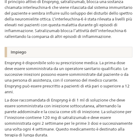
Il principio attivo di Enspryng, satralizumab, blocca una sostanza
chiamata interleuchina-6 che viene rilasciata dal sistema immunitario
del paziente e sembra influire sullo sviluppo dei disturbi dello spettro
della neuromielite ottica. L’interleuchina-6 è stata rilevata a livelli più
elevati nei pazienti con questa malattia durante gli episodi di
infiammazione. Satralizumab blocca l’attività dell’interleuchina-6
rallentando la comparsa di altri episodi di infiammazione.
Impiego
Enspryng è disponibile solo su prescrizione medica. La prima dose
deve essere somministrata da un operatore sanitario qualificato. Le
successive iniezioni possono essere somministrate dal paziente o da
una persona di assistenza, con il consenso del medico curante.
Enspryng può essere prescritto a pazienti di età pari o superiore a 12
anni.
La dose raccomandata di Enspryng è di 1 ml di soluzione che deve
essere somministrata con iniezione sottocutanea, alternando la
parete addominale e la coscia come siti di iniezione. La soluzione per
l’iniezione contiene 120 mg di satralizumab e deve essere
somministrata ogni 2 settimane per le prime 3 dosi e successivamente
una volta ogni 4 settimane. Questo medicamento è destinato alla
terapia di lunga durata.