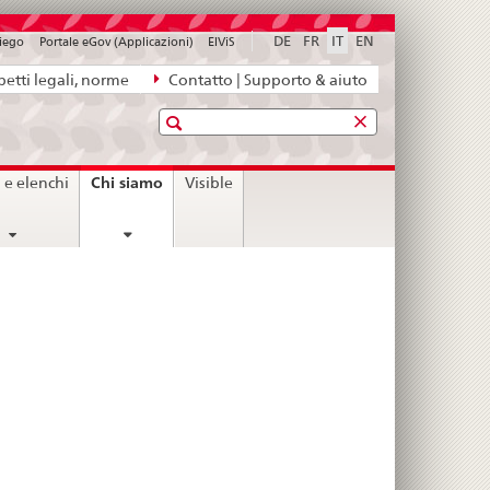
DE
FR
IT
EN
piego
Portale eGov (Applicazioni)
ElViS
etti legali, norme
Contatto | Supporto & aiuto
Ricerca
current
Chi siamo
i e elenchi
Visible
page