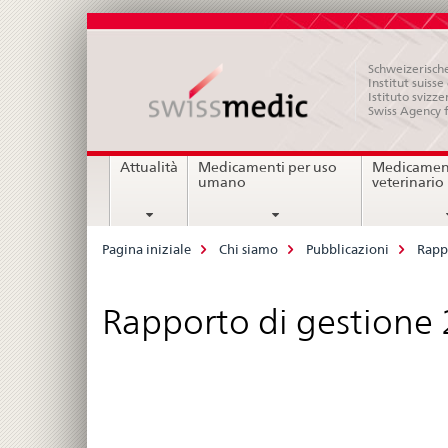
Schweizerische
Institut suiss
Istituto svizze
Swiss Agency 
Navigation
Attualità
Medicamenti per uso
Medicament
umano
veterinario
Breadcrumb
Pagina iniziale
Chi siamo
Pubblicazioni
Rapp
Rapporto di gestione