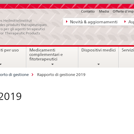
Contatto
Media
Offerte d'im
Navigazione
s Heilmittelinstitut
Novità & aggiornamenti
Asp
e des produits thérapeutiques
diretta:
ro per gli agenti terapeutici
for Therapeutic Products
novità,
aspetti
i per uso
Medicamenti
Dispositivi medici
Serviz
legali,
complementari e
contatto
fitoterapeutici
orto di gestione
Rapporto di gestione 2019
 2019