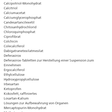
Calcipotriol-Monohydrat
Calcitriol
Calciumacetat
Calciumglycerophosphat
Candesartancilexetil
Chitosanhydrochlorid
Chloroquinphosphat
Ciprofibrat
Colchicin
Colecalciferol
Dabigatranetexilatmesilat
Deferasirox
Deferasirox-Tabletten zur Herstellung einer Suspension zum
Einnehmen
Ergocalciferol
Ethylcellulose
Hydroxypropylcellulose
Irbesartan
Ketoprofen
Kokosfett, raffiniertes
Losartan-Kalium
Lösungen zur Aufbewahrung von Organen
Mercaptopurin-Monohydrat