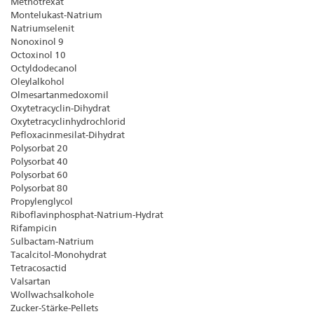
Methotrexat
Montelukast-Natrium
Natriumselenit
Nonoxinol 9
Octoxinol 10
Octyldodecanol
Oleylalkohol
Olmesartanmedoxomil
Oxytetracyclin-Dihydrat
Oxytetracyclinhydrochlorid
Pefloxacinmesilat-Dihydrat
Polysorbat 20
Polysorbat 40
Polysorbat 60
Polysorbat 80
Propylenglycol
Riboflavinphosphat-Natrium-Hydrat
Rifampicin
Sulbactam-Natrium
Tacalcitol-Monohydrat
Tetracosactid
Valsartan
Wollwachsalkohole
Zucker-Stärke-Pellets