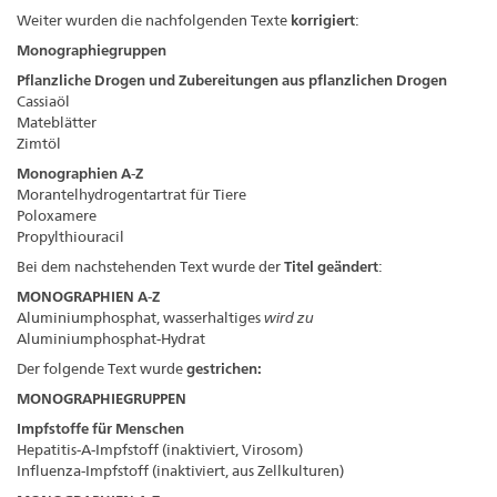
Weiter wurden die nachfolgenden Texte
korrigiert
:
Monographiegruppen
Pflanzliche Drogen und Zubereitungen aus pflanzlichen Drogen
Cassiaöl
Mateblätter
Zimtöl
Monographien A-Z
Morantelhydrogentartrat für Tiere
Poloxamere
Propylthiouracil
Bei dem nachstehenden Text wurde der
Titel geändert
:
MONOGRAPHIEN A-Z
Aluminiumphosphat, wasserhaltiges
wird zu
Aluminiumphosphat-Hydrat
Der folgende Text wurde
gestrichen:
MONOGRAPHIEGRUPPEN
Impfstoffe für Menschen
Hepatitis-A-Impfstoff (inaktiviert, Virosom)
Influenza-Impfstoff (inaktiviert, aus Zellkulturen)