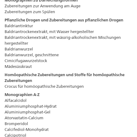
Monographien zu Darreichungsformen
Zubereitungen zur Anwendung am Auge
Zubereitungen zum Spülen
Pflanzliche Drogen und Zubereitungen aus pflanzlichen Drogen
Baldriantinktur
Baldriantrockenextrakt, mit Wasser hergestellter
Baldriantrockenextrakt, mit wässrig-alkoholischen Mischungen
hergestellter
Baldrianwurzel
Baldrianwurzel, geschnittene
Cimicifugawurzelstock
Mädesüsskraut
Homöopathische Zubereitungen und Stoffe für homöopathische
Zubereitungen
Crocus für homöopathische Zubereitungen
Monographien A-Z
Alfacalcidol
Aluminiumphosphat-Hydrat
Aluminiumphosphat-Gel
Atorvastatin-Calcium
Bromperidol
Calcifediol-Monohydrat
Calcipotriol