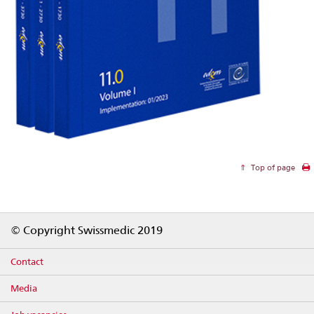
Top of page
Footer
© Copyright Swissmedic 2019
Contact
Media