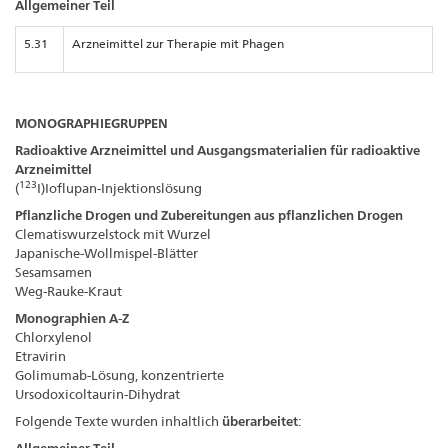
Allgemeiner Teil
5.31
Arzneimittel zur Therapie mit Phagen
MONOGRAPHIEGRUPPEN
Radioaktive Arzneimittel und Ausgangsmaterialien für radioaktive
Arzneimittel
123
(
I)Ioflupan-Injektionslösung
Pflanzliche Drogen und Zubereitungen aus pflanzlichen Drogen
Clematiswurzelstock mit Wurzel
Japanische-Wollmispel-Blätter
Sesamsamen
Weg-Rauke-Kraut
Monographien A-Z
Chlorxylenol
Etravirin
Golimumab-Lösung, konzentrierte
Ursodoxicoltaurin-Dihydrat
Folgende Texte wurden inhaltlich
überarbeitet
: