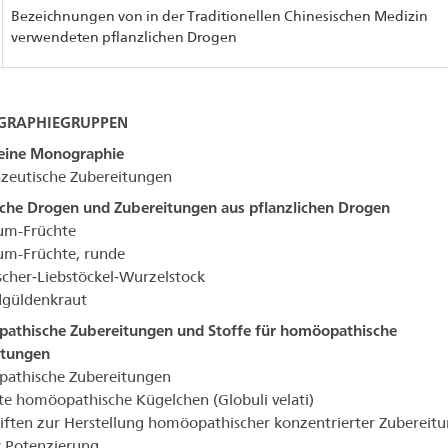
Bezeichnungen von in der Traditionellen Chinesischen Medizin
verwendeten pflanzlichen Drogen
RAPHIEGRUPPEN
eine Monographie
zeutische Zubereitungen
iche Drogen und Zubereitungen aus pflanzlichen Drogen
m-Früchte
-Früchte, runde
scher‐Liebstöckel‐Wurzelstock
dgüldenkraut
athische Zubereitungen und Stoffe für homöopathische
itungen
athische Zubereitungen
e homöopathische Kügelchen (Globuli velati)
iften zur Herstellung homöopathischer konzentrierter Zubereit
 Potenzierung