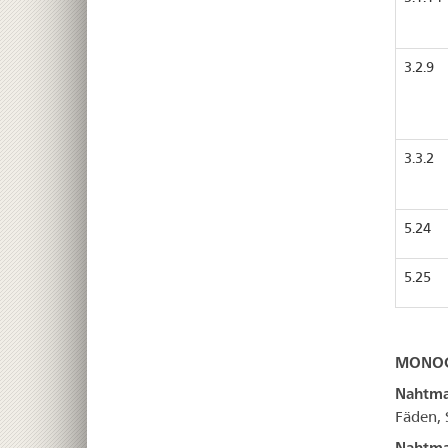
3.2.9
3.3.2
5.24
5.25
MONOG
Nahtma
Fäden, S
Nahtmat