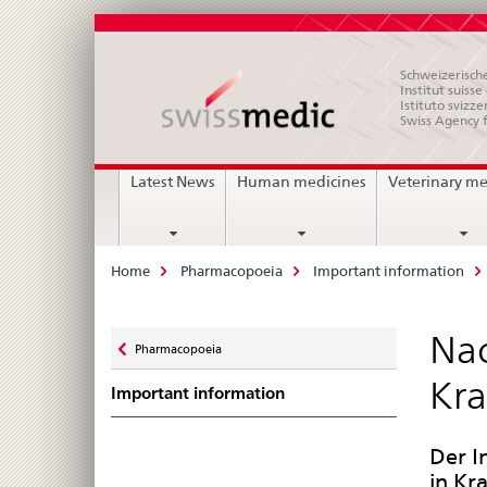
Schweizerische
Institut suiss
Istituto svizze
Swiss Agency 
Main
Latest News
Human medicines
Veterinary me
Navigation
Breadcrumb
Home
Pharmacopoeia
Important information
Zurück
Nac
Pharmacopoeia
zu
Kra
Important information
Der I
in Kra