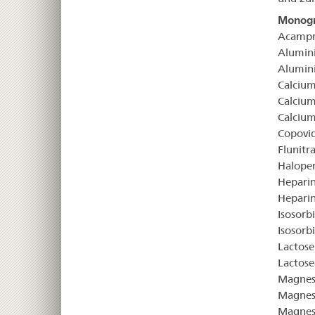
Monogr
Acampr
Alumini
Alumini
Calciu
Calciu
Calcium
Copovi
Flunit
Haloper
Hepari
Hepari
Isosorb
Isosorb
Lactose
Lactos
Magnesi
Magnesi
Magnesi