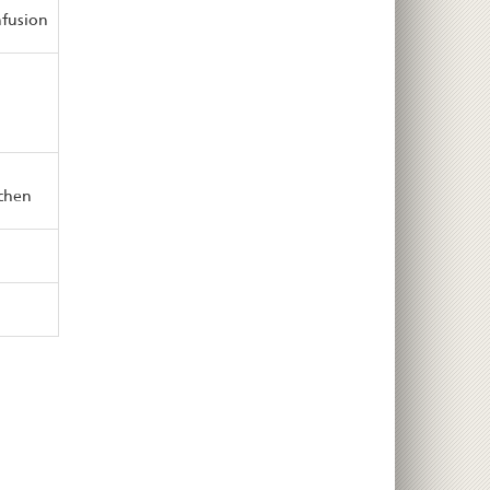
nfusion
chen