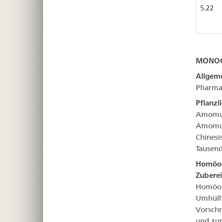
5.22
MONOG
Allgem
Pharma
Pflanzl
Amomu
Amomum
Chinesi
Tausen
Homöop
Zubere
Homöop
Umhüllt
Vorschr
und zur