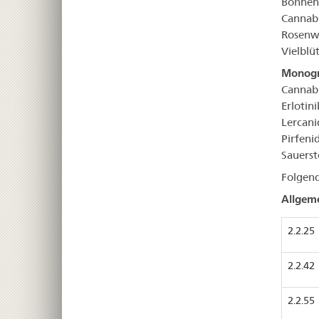
Bohnen
Cannabi
Rosenw
Vielblü
Monogr
Cannabi
Erlotin
Lercani
Pirfeni
Sauerst
Folgend
Allgeme
2.2.25
2.2.42
2.2.55