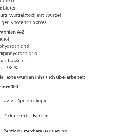
hülsen
sblüten
urz-Wurzelstock mit Wurzel
tiger-Knöterich-Spross
aphien A-Z
diol
ibhydrochlorid
dipinhydrochlorid
don-Kapseln
off 98 %
e Texte wurden inhaltlich
überarbeitet
:
iner Teil
UV-Vis-Spektroskopie
Dichte von Feststoffen
Peptidmustercharakterisierung