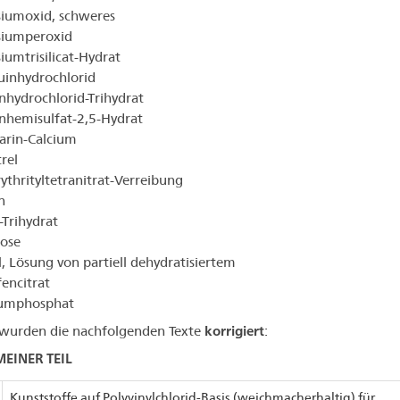
iumoxid, schweres
iumperoxid
umtrisilicat-Hydrat
inhydrochlorid
hydrochlorid-Trihydrat
hemisulfat-2,5-Hydrat
arin-Calcium
rel
ythrityltetranitrat-Verreibung
n
-Trihydrat
ose
l, Lösung von partiell dehydratisiertem
encitrat
iumphosphat
wurden die nachfolgenden Texte
korrigiert
:
EINER TEIL
Kunststoffe auf Polyvinylchlorid-Basis (weichmacherhaltig) für