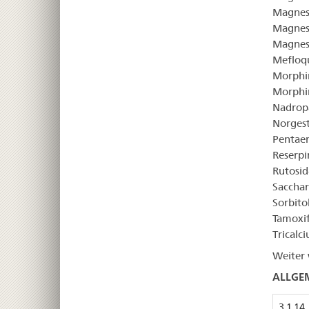
Magnes
Magnes
Magnesi
Mefloqu
Morphin
Morphin
Nadrop
Norgest
Pentaer
Reserpi
Rutosid
Sacchar
Sorbito
Tamoxif
Tricalc
Weiter 
ALLGEM
3.1.14