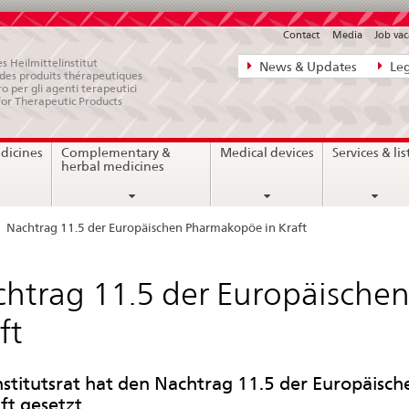
Contact
Media
Job vac
Direct
s Heilmittelinstitut
News & Updates
Leg
e des produits thérapeutiques
navigation:
ro per gli agenti terapeutici
for Therapeutic Products
news,
legal
dicines
Complementary &
Medical devices
Services & lis
matters,
herbal medicines
contact
Nachtrag 11.5 der Europäischen Pharmakopöe in Kraft
htrag 11.5 der Europäische
ft
nstitutsrat hat den Nachtrag 11.5 der Europäisc
ft gesetzt.