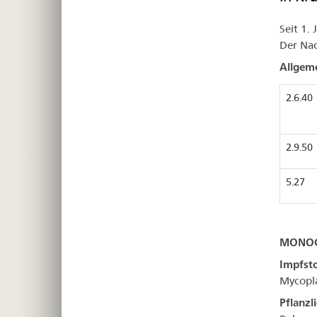
Seit 1.
Der Nac
Allgeme
2.6.40
2.9.50
5.27
MONOG
Impfsto
Mycopla
Pflanzl