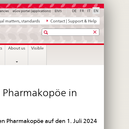
DE
FR
IT
EN
ancies
eGov portal (applications)
ElViS
al matters, standards
Contact | Support & Help
Search
ts
About us
Visible
n Pharmakopöe in
hen Pharmakopöe auf den 1. Juli 2024