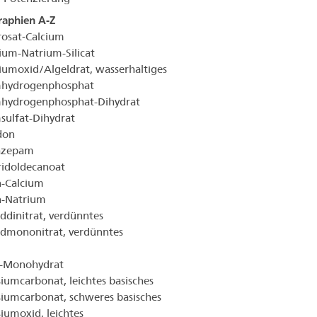
aphien A-Z
osat‐Calcium
um-Natrium-Silicat
umoxid/Algeldrat, wasserhaltiges
mhydrogenphosphat
mhydrogenphosphat-Dihydrat
sulfat-Dihydrat
don
razepam
idoldecanoat
n-Calcium
n-Natrium
iddinitrat, verdünntes
idmononitrat, verdünntes
e-Monohydrat
umcarbonat, leichtes basisches
umcarbonat, schweres basisches
umoxid, leichtes