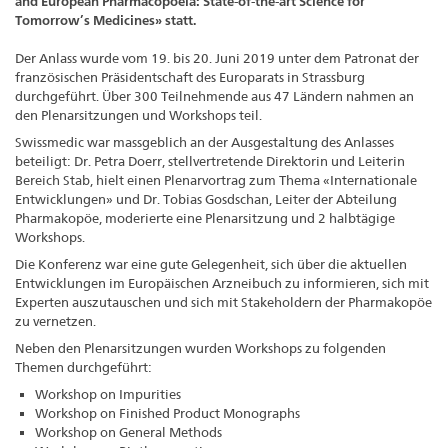
and European Pharmacopoeia: State-of-the-art Science for
Tomorrow’s Medicines» statt.
Der Anlass wurde vom 19. bis 20. Juni 2019 unter dem Patronat der
französischen Präsidentschaft des Europarats in Strassburg
durchgeführt. Über 300 Teilnehmende aus 47 Ländern nahmen an
den Plenarsitzungen und Workshops teil.
Swissmedic war massgeblich an der Ausgestaltung des Anlasses
beteiligt: Dr. Petra Doerr, stellvertretende Direktorin und Leiterin
Bereich Stab, hielt einen Plenarvortrag zum Thema «Internationale
Entwicklungen» und Dr. Tobias Gosdschan, Leiter der Abteilung
Pharmakopöe, moderierte eine Plenarsitzung und 2 halbtägige
Workshops.
Die Konferenz war eine gute Gelegenheit, sich über die aktuellen
Entwicklungen im Europäischen Arzneibuch zu informieren, sich mit
Experten auszutauschen und sich mit Stakeholdern der Pharmakopöe
zu vernetzen.
Neben den Plenarsitzungen wurden Workshops zu folgenden
Themen durchgeführt:
Workshop on Impurities
Workshop on Finished Product Monographs
Workshop on General Methods