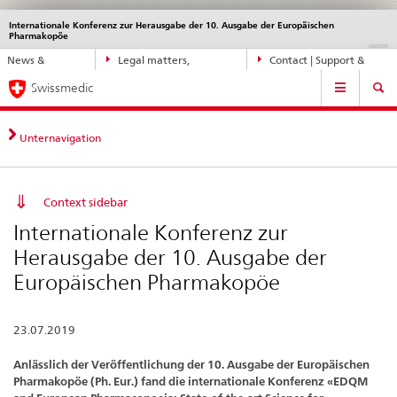
Internationale Konferenz zur Herausgabe der 10. Ausgabe der Europäischen
Languages
Service
Pharmakopöe
navigation
Direct
DE
FR
IT
EN
News &
Legal matters,
Contact | Support &
navigation:
Main
Updates
standards
Help
news,
Swissmedic
Navigation
legal
matters,
Unternavigation
contact
Context sidebar
Internationale Konferenz zur
Herausgabe der 10. Ausgabe der
Europäischen Pharmakopöe
23.07.2019
Anlässlich der Veröffentlichung der 10. Ausgabe der Europäischen
Pharmakopöe (Ph. Eur.) fand die internationale Konferenz «EDQM