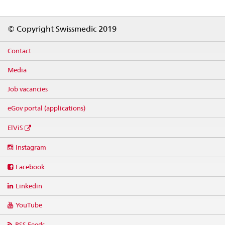
Footer
© Copyright Swissmedic 2019
Contact
Media
Job vacancies
eGov portal (applications)
ElViS
Social
Instagram
media
links
Facebook
Linkedin
YouTube
RSS Feeds