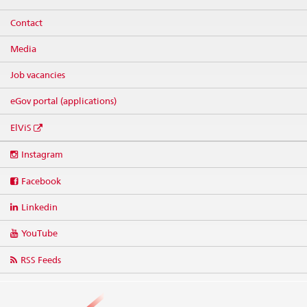
Contact
Media
Job vacancies
eGov portal (applications)
ElViS
Social
Instagram
media
links
Facebook
Linkedin
YouTube
RSS Feeds