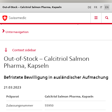
Out-of-Stock – Calcitriol Salmon Pharma, Kapseln
Languages
Service
DE
FR
IT
EN
navigation
Direct
Main
News &
Legal matters,
Contact | Support &
Swissmedic
navigation:
Navigation
Updates
standards
Help
news,
legal
Unternavigation
matters,
contact
Context sidebar
Out-of-Stock – Calcitriol Salmon
Pharma, Kapseln
Befristete Bewilligung in ausländischer Aufmachung
21.03.2023
Präparat
Calcitriol Salmon Pharma, Kapseln
Zulassungsnummer
55950