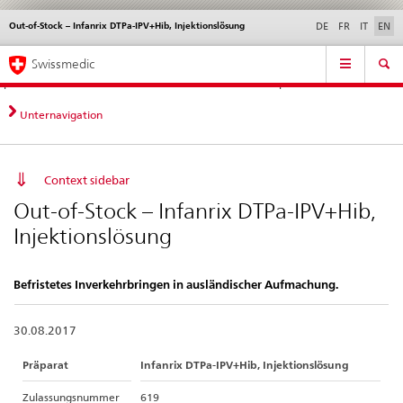
Out-of-Stock – Infanrix DTPa-IPV+Hib, Injektionslösung
Languages
Service
DE
FR
IT
EN
navigation
Direct
Main
News &
Legal matters,
Contact | Support &
Swissmedic
navigation:
Navigation
Updates
standards
Help
news,
legal
Unternavigation
matters,
contact
Context sidebar
Out-of-Stock – Infanrix DTPa-IPV+Hib,
Injektionslösung
Befristetes Inverkehrbringen in ausländischer Aufmachung.
30.08.2017
Präparat
Infanrix DTPa-IPV+Hib, Injektionslösung
Zulassungsnummer
619