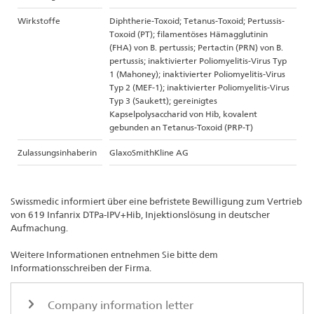
Wirkstoffe
Diphtherie-Toxoid; Tetanus-Toxoid; Pertussis-
Toxoid (PT); filamentöses Hämagglutinin
(FHA) von B. pertussis; Pertactin (PRN) von B.
pertussis; inaktivierter Poliomyelitis-Virus Typ
1 (Mahoney); inaktivierter Poliomyelitis-Virus
Typ 2 (MEF-1); inaktivierter Poliomyelitis-Virus
Typ 3 (Saukett); gereinigtes
Kapselpolysaccharid von Hib, kovalent
gebunden an Tetanus-Toxoid (PRP-T)
Zulassungsinhaberin
GlaxoSmithKline AG
Swissmedic informiert über eine befristete Bewilligung zum Vertrieb
von 619 Infanrix DTPa-IPV+Hib, Injektionslösung in deutscher
Aufmachung.
Weitere Informationen entnehmen Sie bitte dem
Informationsschreiben der Firma.
Company information letter