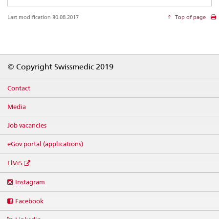
Last modification 30.08.2017
Top of page
Footer
© Copyright Swissmedic 2019
Contact
Media
Job vacancies
eGov portal (applications)
ElViS
Social
Instagram
media
links
Facebook