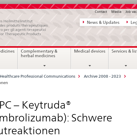
Contact
Media
Job vac
Direct
s Heilmittelinstitut
News & Updates
Leg
e des produits thérapeutiques
navigation:
ro per gli agenti terapeutici
for Therapeutic Products
news,
legal
edicines
Complementary &
Medical devices
Services & lis
matters,
herbal medicines
contact
Healthcare Professional Communications
Archive 2008 - 2023
onen
PC – Keytruda®
mbrolizumab): Schwere
utreaktionen