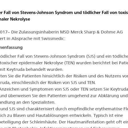
er Fall von Stevens-Johnson Syndrom und tödlicher Fall von toxi
aler Nekrolyse
2017– Die Zulassungsinhaberin MSD Merck Sharp & Dohme AG
ert in Absprache mit Swissmedic:
enfassung
tödlicher Fall von Stevens-Johnson Syndrom (SJS) und ein tödliche
toxischer epidermaler Nekrolyse (TEN) wurden berichtet bei Pati
mit Keytruda behandelt wurden.
ten Sie die Patienten hinsichtlich der Risiken und des Nutzens vo
ruda, einschliesslich der Risiken von SJS und TEN.
Anzeichen und Symptomen von SJS oder TEN setzen Sie Keytruda
 und überweisen Sie den Patienten umgehend zur Abklärung und
ndlung an den Spezialisten.
und SJS sind charakterisiert durch empfindliche erythematöse Fl
sich zu Blasen und Hautablösungen entwickeln. Typisch ist eine
eteiligung der Schleimhäute. Der Hautmanifestation geht oft ei