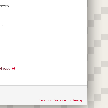
ienten
en
of page
Terms of Service
Sitemap