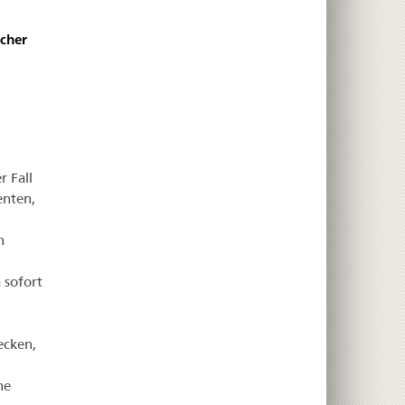
scher
r Fall
enten,
n
 sofort
ecken,
ne