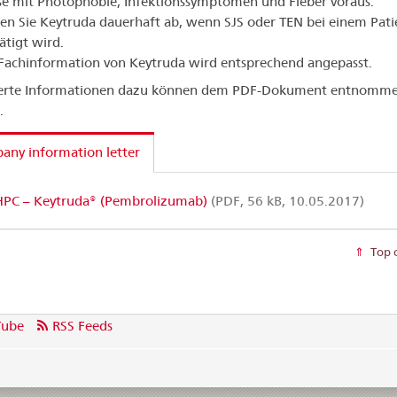
e mit Photophobie, Infektionssymptomen und Fieber voraus.
en Sie Keytruda dauerhaft ab, wenn SJS oder TEN bei einem Pat
ätigt wird.
Fachinformation von Keytruda wird entsprechend angepasst.
lierte Informationen dazu können dem PDF-Dokument entnomm
.
ny information letter
PC – Keytruda® (Pembrolizumab)
(PDF, 56 kB, 10.05.2017)
Top 
Tube
RSS Feeds