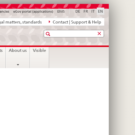
DE
FR
IT
EN
ancies
eGov portal (applications)
ElViS
al matters, standards
Contact | Support & Help
Search
ts
About us
Visible