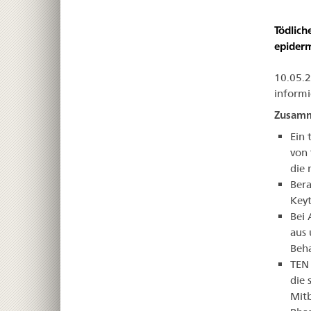
Tödlich
epiderm
10.05.
informi
Zusamm
Ein 
von 
die 
Bera
Keyt
Bei 
aus
Beha
TEN 
die 
Mitb