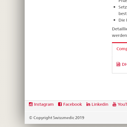
Phas
Setz
best
Die 
Detail
werden
Compa
DH
Footer
Social
Instagram
Facebook
Linkedin
You
media
links
© Copyright Swissmedic 2019