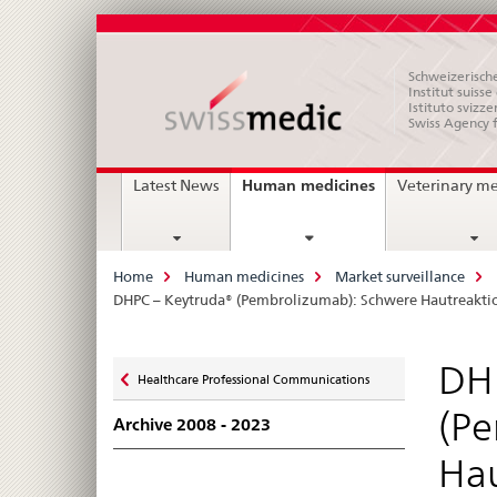
Schweizerische
Institut suiss
Istituto svizze
Swiss Agency 
Main
current
Human medicines
Latest News
Veterinary m
page
Navigation
Breadcrumb
Home
Human medicines
Market surveillance
DHPC – Keytruda® (Pembrolizumab): Schwere Hautreakti
Zurück
DH
Healthcare Professional Communications
zu
(Pe
Archive 2008 - 2023
Ha