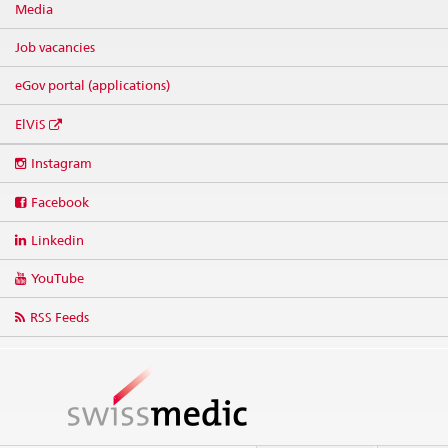
Media
Job vacancies
eGov portal (applications)
ElViS
Social
Instagram
media
links
Facebook
Linkedin
YouTube
RSS Feeds