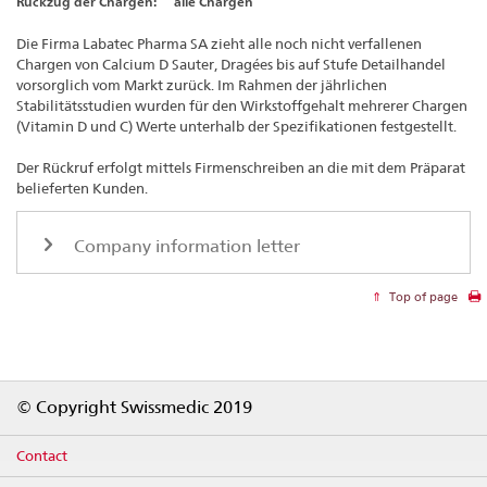
Rückzug der Chargen:
alle Chargen
Die Firma Labatec Pharma SA zieht alle noch nicht verfallenen
Chargen von Calcium D Sauter, Dragées bis auf Stufe Detailhandel
vorsorglich vom Markt zurück. Im Rahmen der jährlichen
Stabilitätsstudien wurden für den Wirkstoffgehalt mehrerer Chargen
(Vitamin D und C) Werte unterhalb der Spezifikationen festgestellt.
Der Rückruf erfolgt mittels Firmenschreiben an die mit dem Präparat
belieferten Kunden.
Company information letter
Top of page
Footer
© Copyright Swissmedic 2019
Contact