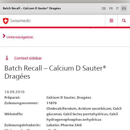
Batch Recall – Calcium D Sauter® Dragées
Languages
Service
DE
FR
IT
EN
navigation
Direct
Main
News &
Legal matters,
Contact | Support &
Swissmedic
navigation:
Navigation
Updates
standards
Help
news,
legal
Unternavigation
matters,
contact
Context sidebar
Batch Recall – Calcium D Sauter®
Dragées
14.09.2016
Präparat:
Calcium D Sauter, Dragées
Zulassungsnummer:
11879
Cholecalciferolum, Acidum ascorbicum, Calcii
Wirkstoffe:
gluconas, Calcii lactas pentahydricus, Calcii
hydrogenophosphas anhydricus
Zulassungsinhaberin:
Labatec Pharma SAG