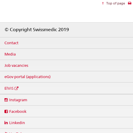
Top of page
Footer
© Copyright Swissmedic 2019
Contact
Media
Job vacancies
eGov portal (applications)
ElViS
Social
Instagram
media
links
Facebook
Linkedin