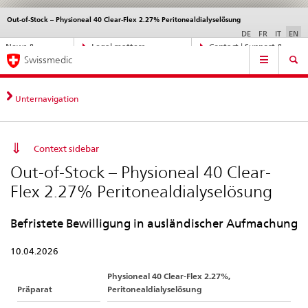
Out-of-Stock – Physioneal 40 Clear-Flex 2.27% Peritonealdialyselösung
Languages
Service
navigation
DE
FR
IT
EN
Direct
News &
Legal matters,
Contact | Support &
Main
navigation:
Swissmedic
Updates
standards
Help
Navigation
news,
legal
matters,
Unternavigation
contact
Context sidebar
Out-of-Stock – Physioneal 40 Clear-
Flex 2.27% Peritonealdialyselösung
Befristete Bewilligung in ausländischer Aufmachung
10.04.2026
Physioneal 40 Clear-Flex 2.27%,
Präparat
Peritonealdialyselösung