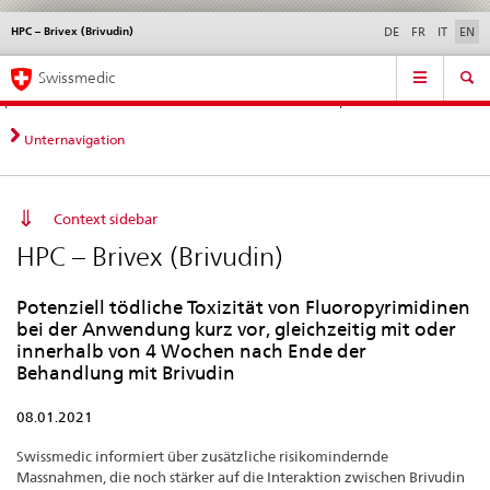
HPC – Brivex (Brivudin)
Languages
Service
DE
FR
IT
EN
navigation
Direct
Main
News &
Legal matters,
Contact | Support &
Swissmedic
navigation:
Navigation
Updates
standards
Help
news,
legal
Unternavigation
matters,
contact
Context sidebar
HPC – Brivex (Brivudin)
Potenziell tödliche Toxizität von Fluoropyrimidinen
bei der Anwendung kurz vor, gleichzeitig mit oder
innerhalb von 4 Wochen nach Ende der
Behandlung mit Brivudin
08.01.2021
Swissmedic informiert über zusätzliche risikomindernde
Massnahmen, die noch stärker auf die Interaktion zwischen Brivudin