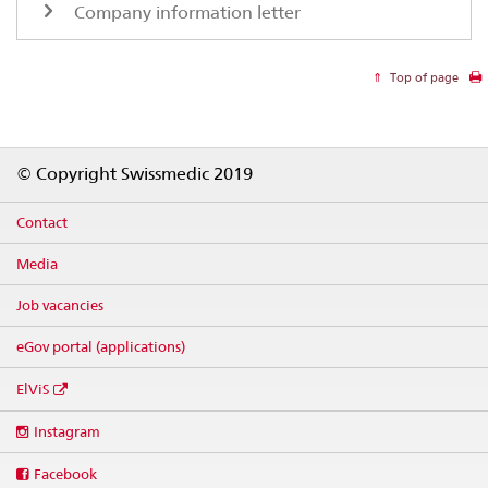
Company information letter
Top of page
Footer
© Copyright Swissmedic 2019
Contact
Media
Job vacancies
eGov portal (applications)
ElViS
Social
Instagram
media
links
Facebook