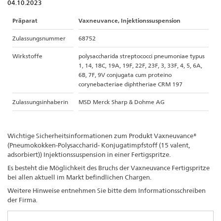
04.10.2023
Präparat
Vaxneuvance, Injektionssuspension
Zulassungsnummer
68752
Wirkstoffe
polysaccharida streptococci pneumoniae typus
1, 14, 18C, 19A, 19F, 22F, 23F, 3, 33F, 4, 5, 6A,
6B, 7F, 9V conjugata cum proteino
corynebacteriae diphtheriae CRM 197
Zulassungsinhaberin
MSD Merck Sharp & Dohme AG
Wichtige Sicherheitsinformationen zum Produkt Vaxneuvance®
(Pneumokokken-Polysaccharid- Konjugatimpfstoff (15 valent,
adsorbiert)) Injektionssuspension in einer Fertigspritze.
Es besteht die Möglichkeit des Bruchs der Vaxneuvance Fertigspritze
bei allen aktuell im Markt befindlichen Chargen.
Weitere Hinweise entnehmen Sie bitte dem Informationsschreiben
der Firma.