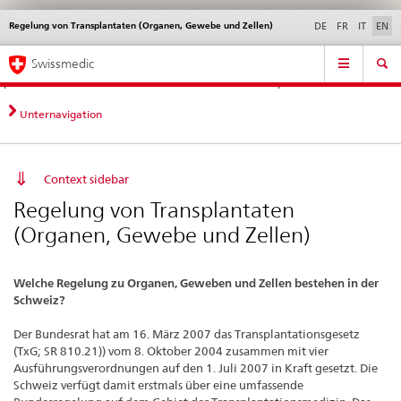
Regelung von Transplantaten (Organen, Gewebe und Zellen)
Languages
Service
DE
FR
IT
EN
navigation
Direct
Main
News &
Legal matters,
Contact | Support &
Swissmedic
navigation:
Navigation
Updates
standards
Help
news,
legal
Unternavigation
matters,
contact
Context sidebar
Regelung von Transplantaten
(Organen, Gewebe und Zellen)
Welche Regelung zu Organen, Geweben und Zellen bestehen in der
Schweiz?
Der Bundesrat hat am 16. März 2007 das Transplantationsgesetz
(TxG; SR 810.21)) vom 8. Oktober 2004 zusammen mit vier
Ausführungsverordnungen auf den 1. Juli 2007 in Kraft gesetzt. Die
Schweiz verfügt damit erstmals über eine umfassende