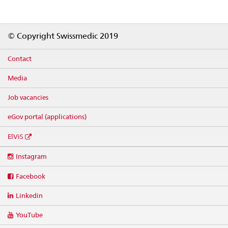
Footer
© Copyright Swissmedic 2019
Contact
Media
Job vacancies
eGov portal (applications)
ElViS
Social
Instagram
media
links
Facebook
Linkedin
YouTube