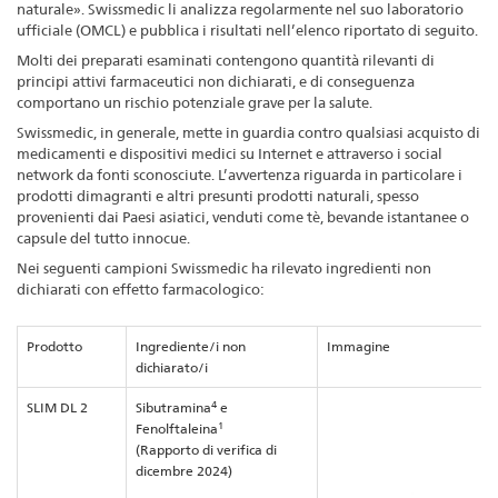
naturale». Swissmedic li analizza regolarmente nel suo laboratorio
ufficiale (OMCL) e pubblica i risultati nell’elenco riportato di seguito.
Molti dei preparati esaminati contengono quantità rilevanti di
principi attivi farmaceutici non dichiarati, e di conseguenza
comportano un rischio potenziale grave per la salute.
Swissmedic, in generale, mette in guardia contro qualsiasi acquisto di
medicamenti e dispositivi medici su Internet e attraverso i social
network da fonti sconosciute. L’avvertenza riguarda in particolare i
prodotti dimagranti e altri presunti prodotti naturali, spesso
provenienti dai Paesi asiatici, venduti come tè, bevande istantanee o
capsule del tutto innocue.
Nei seguenti campioni Swissmedic ha rilevato ingredienti non
dichiarati con effetto farmacologico:
Prodotto
Ingrediente/i non
Immagine
dichiarato/i
4
SLIM DL 2
Sibutramina
e
1
Fenolftaleina
(Rapporto di verifica di
dicembre 2024)