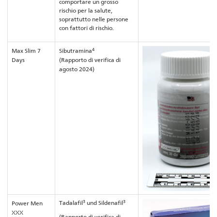
comportare un grosso
rischio per la salute,
soprattutto nelle persone
con fattori di rischio.
4
Max Slim 7
Sibutramina
Days
(Rapporto di verifica di
agosto 2024)
3
3
Tadalafil
und Sildenafil
Power Men
XXX
(Rapporto di verifica di