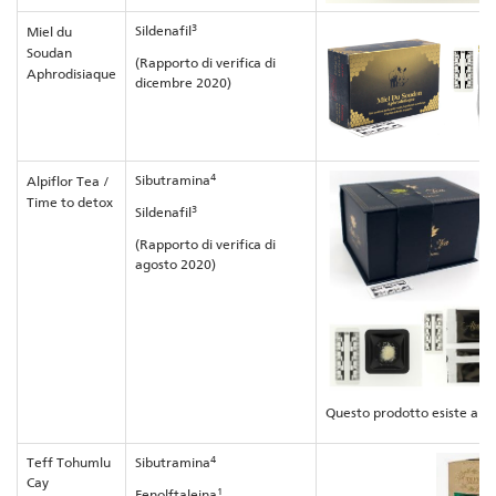
3
Sildenafil
Miel du
Soudan
(Rapporto di verifica di
Aphrodisiaque
dicembre 2020)
4
Sibutramina
Alpiflor Tea /
Time to detox
3
Sildenafil
(Rapporto di verifica di
agosto 2020)
Questo prodotto esiste anche
4
Teff Tohumlu
Sibutramina
Cay
1
Fenolftaleina