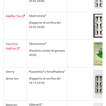
20.02.2020)
4
Sibutramina
Alpiflor Tea
(Rapporto di verifica del
20.02.2020)
4
Sibutramina
HAVYCO-
Vy&Tea
(Risultato analisi di gennaio
2020)
5
1
Cherry
Fluoxetina
e fenolftaleina
detox tea
(Rapporto di verifica del
19.12.2019)
3
Sildenafil
Maxman