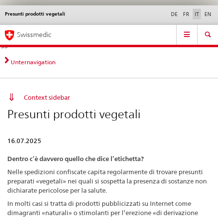
Presunti prodotti vegetali
Service
DE
FR
IT
EN
navigation
Navigazione
Navigation
Novità &
Aspetti legali,
Contatto | Supporto &
Swissmedic
diretta:
aggiornamenti
norme
aiuto
novità,
aspetti
Unternavigation
legali,
contatto
Context sidebar
Presunti prodotti vegetali
16.07.2025
Dentro c’è davvero quello che dice l’etichetta?
Nelle spedizioni confiscate capita regolarmente di trovare presunti
preparati «vegetali» nei quali si sospetta la presenza di sostanze non
dichiarate pericolose per la salute.
In molti casi si tratta di prodotti pubblicizzati su Internet come
dimagranti «naturali» o stimolanti per l’erezione «di derivazione