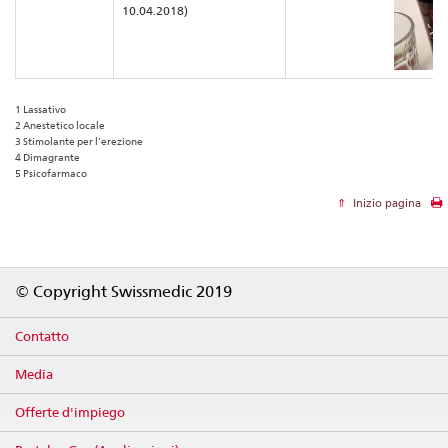
10.04.2018)
1 Lassativo
2 Anestetico locale
3 Stimolante per l’erezione
4 Dimagrante
5 Psicofarmaco
Inizio pagina
Footer
© Copyright Swissmedic 2019
Contatto
Media
Offerte d'impiego