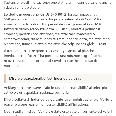
l’estensione dell’indicazione sono stati presi in considerazione anche
i dati di un altro studio.
Lo studio in questione (GS-US-540-9012) ha esaminato circa
550 pazienti adulti con una diagnosi confermata di Covid-19 e
almeno un fattore di rischio per un decorso grave del Covid-19. I
fattori di rischio erano età (oltre i 60 anni), malattie polmonari
croniche, ipertensione arteriosa, malattie cardiovascolari o
cerebrovascolari, diabete, obesità, immunodeficienza, malattie renali
o epatiche, tumori in atto o malattie che colpiscono i globuli rossi.
Il trattamento di tre giorni con Veklury rispetto al placebo
(medicamento fittizio) ha portato a una riduzione significativa dei
ricoveri ospedalieri correlati al Covid-19 e anche del tasso di
mortalità.
Misure precauzionali, effetti indesiderati e rischi
Veklury non deve essere usato in caso di ipersensibilità al principio
attivo o a una qualsiasi sostanza ausiliaria.
Effetti collaterali indesiderati durante la somministrazione di Veklury
possono essere reazioni di ipersensibilità all’infusione.
Negli studi clinici con Veklury è stato osservato un aumento dei valori