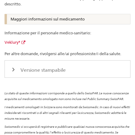
descritto.
Maggiori informazioni sul medicamento
Informazione per il personale medico-sanitario:
Veklury®
Per altre domande, rivolgersi alle/ai professioniste/i della salute.
Versione stampabile
Lo stato di queste informazioni corrisponde a quello dello SwissPAR. Le nuove conoscenze
acquisite sul medicamento omologato non sono incluse nel Public Summary SwissPAR.
I medicamenti omologati in Svizzera sono monitorati da Swissmedic. In caso di nuovi effetti
indesiderati riscontrati o di altri segnali rilevanti per la sicurezza, Swissmedic adotterà le
misure necessarie.
Swissmedic si occuperà di registrare e pubblicare qualsiasi nuova conoscenza acquisita che
possa compromettere la qualità, l’effetto o la sicurezza di questo medicamento. Se