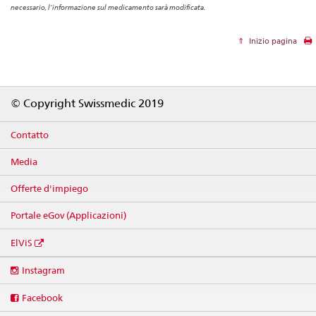
necessario, l’informazione sul medicamento sarà modificata.
Inizio pagina
Footer
© Copyright Swissmedic 2019
Contatto
Media
Offerte d'impiego
Portale eGov (Applicazioni)
ElViS
Social
Instagram
media
links
Facebook