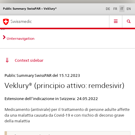
Public Summary SwissPAR – Veklury®
Service
DE
FR
IT
EN
navigation
Navigazione
Navigation
Novità &
Aspetti legali,
Contatto | Supporto &
Swissmedic
diretta:
aggiornamenti
norme
aiuto
novità,
aspetti
Unternavigation
legali,
contatto
Context sidebar
Public
Public Summary SwissPAR del 15.12.2023
Summary
Veklury® (principio attivo: remdesivir)
SwissPAR
–
Estensione dell’indicazione in Svizzera: 24.05.2022
Veklury®
Medicamento (antivirale) per il trattamento di persone adulte affette
da una malattia causata da Covid-19 e con rischio di decorso grave
della malattia