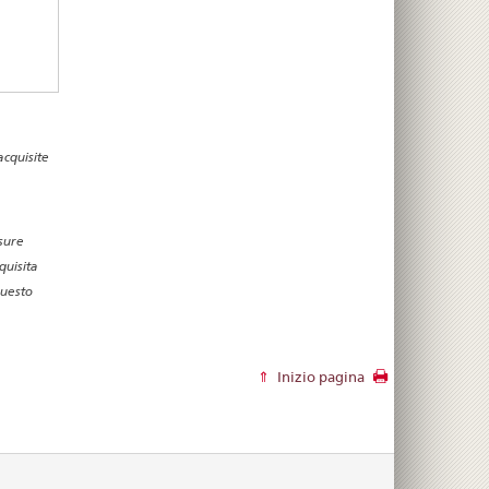
cquisite
isure
quisita
questo
Inizio pagina