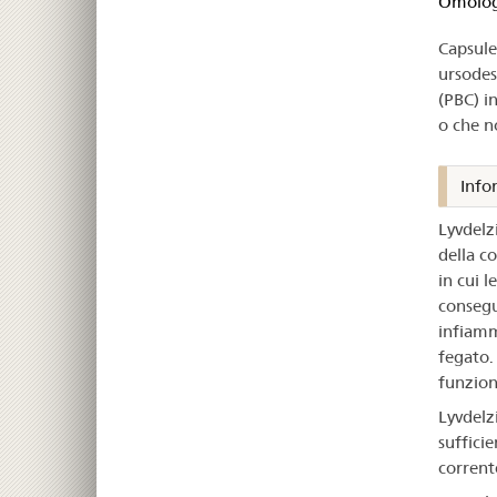
om
Omologa
Capsule
–
ursodes
Lyv
(PBC) i
o che n
Info
Lyvdelzi
della co
in cui 
consegu
infiamm
fegato.
funzion
Lyvdelz
suffici
corrent