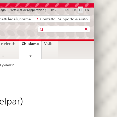
DE
FR
IT
EN
piego
Portale eGov (Applicazioni)
ElViS
etti legali, norme
Contatto | Supporto & aiuto
Ricerca
current
Chi siamo
i e elenchi
Visible
page
Lyvdelzi®
elpar)