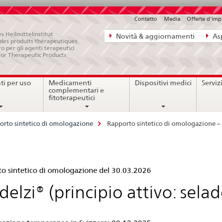
Contatto
Media
Offerte d'im
Navigazione
s Heilmittelinstitut
Novità & aggiornamenti
Asp
e des produits thérapeutiques
diretta:
ro per gli agenti terapeutici
for Therapeutic Products
novità,
aspetti
i per uso
Medicamenti
Dispositivi medici
Serviz
legali,
complementari e
contatto
fitoterapeutici
orto sintetico di omologazione
Rapporto sintetico di omologazione – 
pporto
o sintetico di omologazione del 30.03.2026
tetico
delzi® (principio attivo: selad