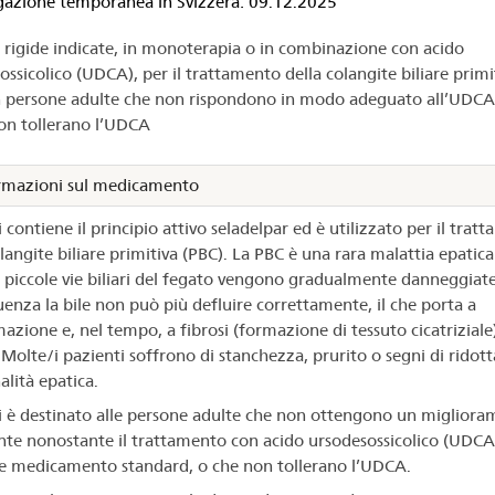
ologazione
zione temporanea in Svizzera: 09.12.2025
 rigide indicate, in monoterapia o in combinazione con acido
ossicolico (UDCA), per il trattamento della colangite biliare primi
delzi®
n persone adulte che non rispondono in modo adeguato all’UDCA
on tollerano l’UDCA
rmazioni sul medicamento
 contiene il principio attivo seladelpar ed è utilizzato per il trat
langite biliare primitiva (PBC). La PBC è una rara malattia epatica
le piccole vie biliari del fegato vengono gradualmente danneggiate
enza la bile non può più defluire correttamente, il che porta a
azione e, nel tempo, a fibrosi (formazione di tessuto cicatriziale
 Molte/i pazienti soffrono di stanchezza, prurito o segni di ridott
alità epatica.
i è destinato alle persone adulte che non ottengono un miglior
ente nonostante il trattamento con acido ursodesossicolico (UDCA),
e medicamento standard, o che non tollerano l’UDCA.