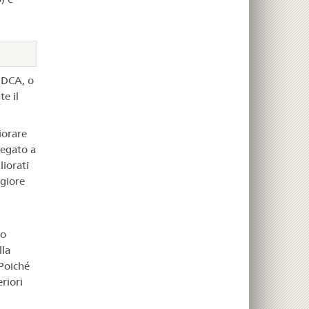
UDCA, o
e il
iorare
fegato a
liorati
ggiore
 o
lla
 Poiché
riori