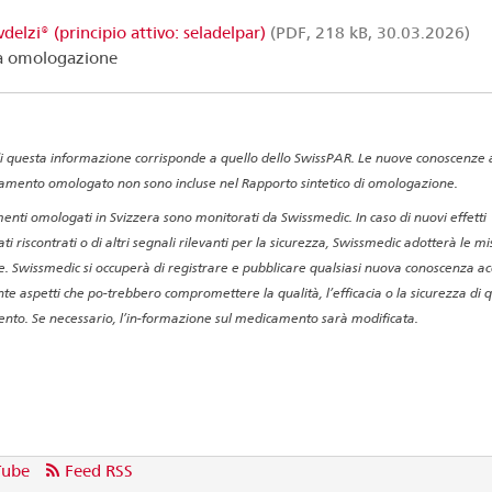
vdelzi® (principio attivo: seladelpar)
(PDF, 218 kB, 30.03.2026)
a omologazione
di questa informazione corrisponde a quello dello SwissPAR. Le nuove conoscenze a
amento omologato non sono incluse nel Rapporto sintetico di omologazione.
enti omologati in Svizzera sono monitorati da Swissmedic. In caso di nuovi effetti
ti riscontrati o di altri segnali rilevanti per la sicurezza, Swissmedic adotterà le m
e. Swissmedic si occuperà di registrare e pubblicare qualsiasi nuova conoscenza ac
te aspetti che po-trebbero compromettere la qualità, l’efficacia o la sicurezza di 
to. Se necessario, l’in-formazione sul medicamento sarà modificata.
Tube
Feed RSS