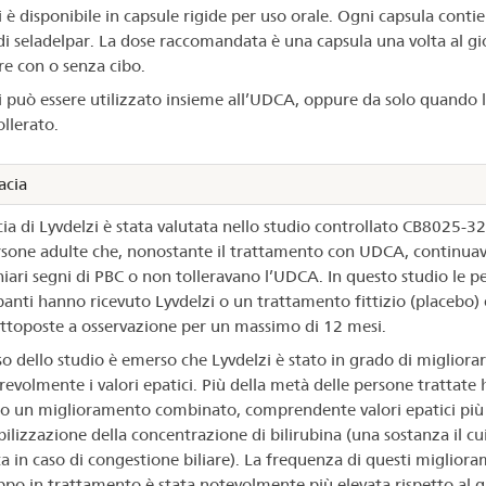
i è disponibile in capsule rigide per uso orale. Ogni capsula conti
i seladelpar. La dose raccomandata è una capsula una volta al g
e con o senza cibo.
i può essere utilizzato insieme all’UDCA, oppure da solo quando
llerato.
acia
acia di Lyvdelzi è stata valutata nello studio controllato CB8025-3
sone adulte che, nonostante il trattamento con UDCA, continua
hiari segni di PBC o non tolleravano l’UDCA. In questo studio le p
panti hanno ricevuto Lyvdelzi o un trattamento fittizio (placebo)
ottoposte a osservazione per un massimo di 12 mesi.
so dello studio è emerso che Lyvdelzi è stato in grado di migliora
revolmente i valori epatici. Più della metà delle persone trattate 
o un miglioramento combinato, comprendente valori epatici più 
ilizzazione della concentrazione di bilirubina (una sostanza il cui 
 in caso di congestione biliare). La frequenza di questi migliora
ppo in trattamento è stata notevolmente più elevata rispetto al 