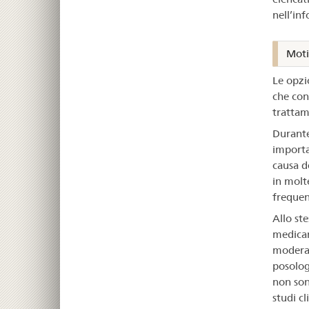
nell’in
Moti
Le opzi
che cont
trattam
Durante
importan
causa d
in molte
frequen
Allo st
medicame
moderat
posolog
non sono
studi cl