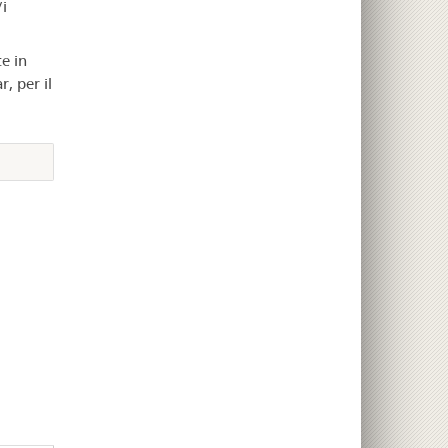
i
e in
, per il