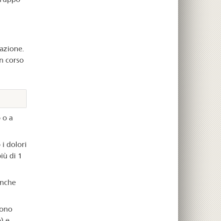
vazione.
n corso
 o a
 i dolori
iù di 1
anche
sono
) e