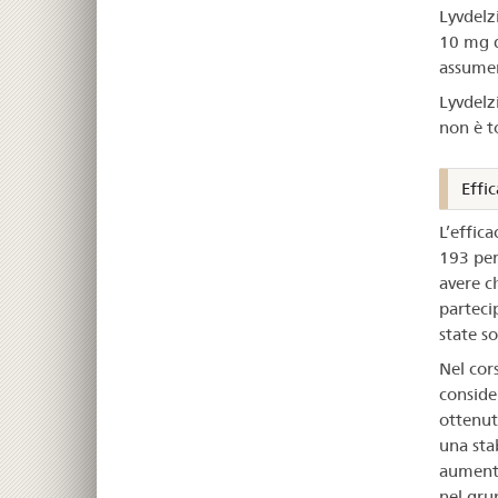
Lyvdelz
10 mg d
assumer
Lyvdelz
non è to
Effic
L’effic
193 per
avere c
parteci
state s
Nel cor
conside
ottenut
una stab
aumenta
nel gru