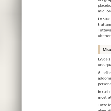
placebo
miglior
Lo studi
trattam
Tuttavi
ulterior
Misur
Lyvdelzi
uno qua
Gli effe
addomin
persona
In casi
mostrato
Tutte le
elencati