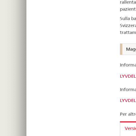
rallenta
pazienti
Sulla b
Svizzera
trattam
Magg
Informa
LYVDELZ
Informaz
LYVDELZ
Per altr
Versi