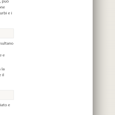
, può
one
urbi e i
isultano
e e
 la
 il
iato e