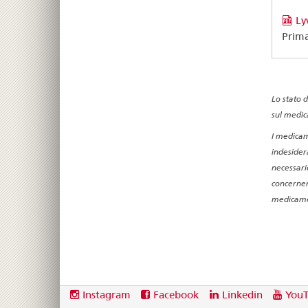
Ly
Prim
Lo stato 
sul medic
I medicam
indesidera
necessari
concernen
medicamen
Footer
Social
Instagram
Facebook
Linkedin
You
media