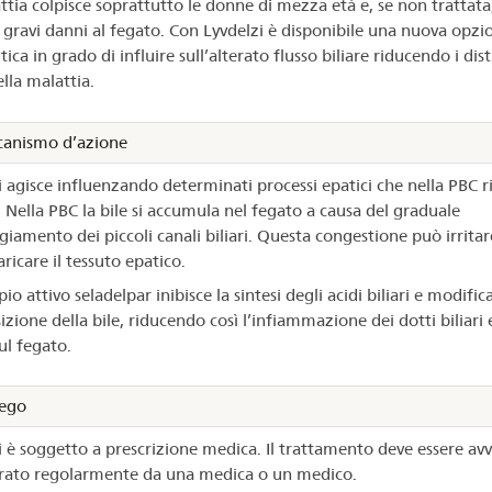
ttia colpisce soprattutto le donne di mezza età e, se non trattata
 gravi danni al fegato. Con Lyvdelzi è disponibile una nuova opzi
ica in grado di influire sull’alterato flusso biliare riducendo i dist
lla malattia.
anismo d’azione
i agisce influenzando determinati processi epatici che nella PBC r
. Nella PBC la bile si accumula nel fegato a causa del graduale
iamento dei piccoli canali biliari. Questa congestione può irritar
ricare il tessuto epatico.
ipio attivo seladelpar inibisce la sintesi degli acidi biliari e modifica
ione della bile, riducendo così l’infiammazione dei dotti biliari e
ul fegato.
ego
i è soggetto a prescrizione medica. Il trattamento deve essere avv
ato regolarmente da una medica o un medico.