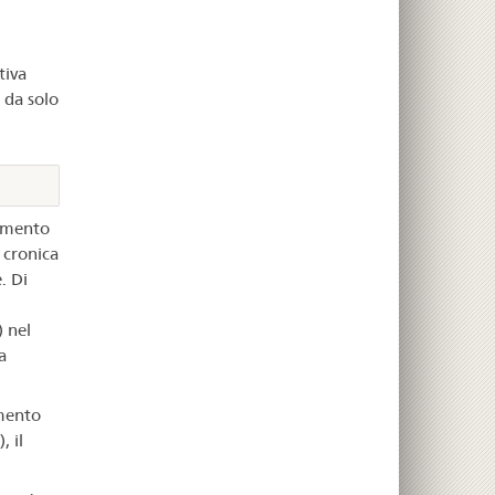
tiva
 da solo
tamento
 cronica
. Di
) nel
a
amento
 il