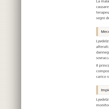
La mala
causare
terapeut
segni de
Mecc
Lyvdelz
alterati
dannegg
sovracca
Il princ
composiz
carico s
Impi
Lyvdelz
monitor