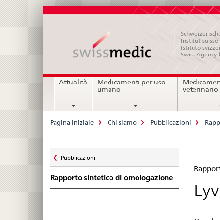
Schweizerische
Institut suiss
Istituto svizze
Swiss Agency 
Navigation
Attualità
Medicamenti per uso
Medicament
umano
veterinario
Breadcrumb
Pagina iniziale
Chi siamo
Pubblicazioni
Rapp
Zurück
Pubblicazioni
Ra
zu
Rapport
Rapporto sintetico di omologazione
sin
Lyv
di