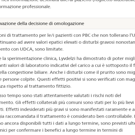
formazione professionale.
vazione della decisione di omologazione
oni di trattamento per le/i pazienti con PBC che non tollerano l’
inuano ad avere valori epatici elevati o disturbi gravosi nonostant
ento con UDCA, sono limitate.
 la sperimentazione clinica, Lyvdelzi ha dimostrato di poter migl
ti valori di laboratorio indicativi del carico a cui è sottoposto il 
ella congestione biliare. Anche i disturbi come il prurito sono mig
 persone colpite. Questi effetti positivi si sono verificati con ma
za rispetto al trattamento fittizio.
esso tempo sono stati attentamente valutati i rischi noti del
nto. Gli effetti collaterali più comuni sono stati per lo più lievi
i. Effetti indesiderati più gravi si sono manifestati raramente e a
ia raccomandata il trattamento è considerato ben controllabile.
 ancora disponibili tutti i dati a lungo termine, sono previsti ulte
inici per confermare i benefici a lungo termine in termini di