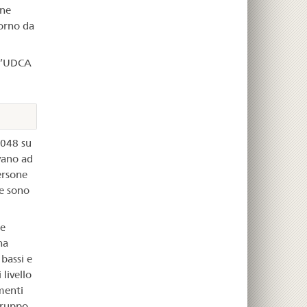
ene
iorno da
 l’UDCA
2048 su
vano ad
ersone
 e sono
re
ha
bassi e
livello
menti
gruppo