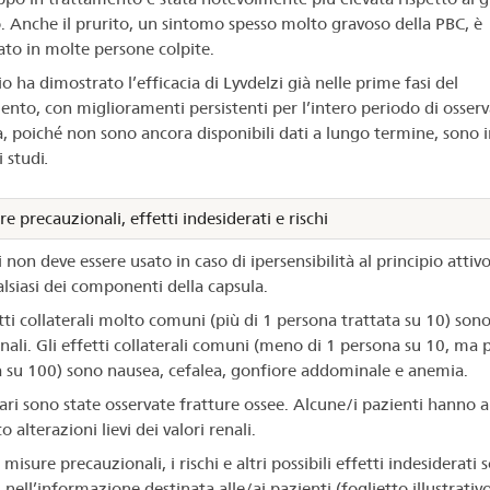
. Anche il prurito, un sintomo spesso molto gravoso della PBC, è
ato in molte persone colpite.
o ha dimostrato l’efficacia di Lyvdelzi già nelle prime fasi del
ento, con miglioramenti persistenti per l’intero periodo di osser
a, poiché non sono ancora disponibili dati a lungo termine, sono i
i studi
.
e precauzionali, effetti indesiderati e rischi
 non deve essere usato in caso di ipersensibilità al principio attivo
lsiasi dei componenti della capsula.
tti collaterali molto comuni (più di 1 persona trattata su 10) sono
ali. Gli effetti collaterali comuni (meno di 1 persona su 10, ma p
 su 100) sono nausea, cefalea, gonfiore addominale e anemia.
 rari sono state osservate fratture ossee. Alcune/i pazienti hanno 
 alterazioni lievi dei valori renali.
 misure precauzionali, i rischi e altri possibili effetti indesiderati 
 nell’informazione destinata alle/ai pazienti (foglietto illustrativo