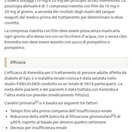
2 diversi dosaggi (10 mg e 20 mg del principio attivo finerenone). La
posologia abituale è di 1 compressa rivestita con film da 10 mg o
20 mg al giorno, a seconda dei risultati degli esami del sangue
eseguiti dal medico prima del trattamento per determinare la dose
corretta.
La compressa rivestita con film deve essere presa senza masticarla
ogni giorno alla stessa ora con un bicchiere d’acqua, con o senza cibo.
Kerendia non deve essere assunto con succo di pompelmo o
pompelmo.
Efficacia
L’efficacia di Kerendia per il trattamento di persone adulte affette da
diabete di tipo 2 e malattia renale cronica è stata valutata nello
studio FIDELIO-DKD condotto su un totale di 5674 partecipanti. La
metà delle pazienti e dei pazienti è stata trattata con Kerendia e
l’altra metà con placebo (medicamento fittizio).
[2]
L’analisi primaria
si è basata sui seguenti tre fattori:
Tempo fino alla prima comparsa dell’insufficienza renale
[3]
Riduzione della eGFR (velocità di filtrazione glomerulare
) di
>
40% rispetto al basale per almeno quattro settimane
Decesso per insufficienza renale