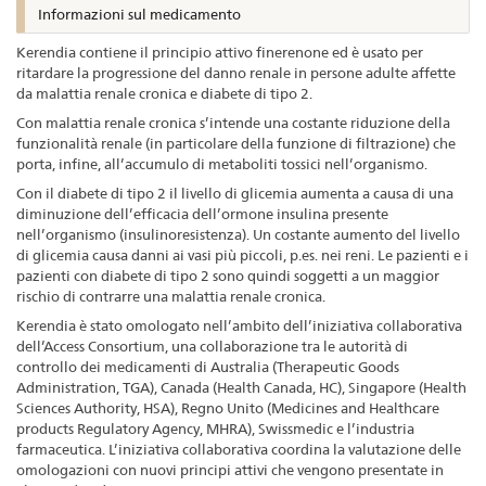
Informazioni sul medicamento
Kerendia contiene il principio attivo finerenone ed è usato per
ritardare la progressione del danno renale in persone adulte affette
da malattia renale cronica e diabete di tipo 2.
Con malattia renale cronica s’intende una costante riduzione della
funzionalità renale (in particolare della funzione di filtrazione) che
porta, infine, all’accumulo di metaboliti tossici nell’organismo.
Con il diabete di tipo 2 il livello di glicemia aumenta a causa di una
diminuzione dell’efficacia dell’ormone insulina presente
nell’organismo (insulinoresistenza). Un costante aumento del livello
di glicemia causa danni ai vasi più piccoli, p.es. nei reni. Le pazienti e i
pazienti con diabete di tipo 2 sono quindi soggetti a un maggior
rischio di contrarre una malattia renale cronica.
Kerendia è stato omologato nell’ambito dell’iniziativa collaborativa
dell’Access Consortium, una collaborazione tra le autorità di
controllo dei medicamenti di Australia (Therapeutic Goods
Administration, TGA), Canada (Health Canada, HC), Singapore (Health
Sciences Authority, HSA), Regno Unito (Medicines and Healthcare
products Regulatory Agency, MHRA), Swissmedic e l’industria
farmaceutica. L’iniziativa collaborativa coordina la valutazione delle
omologazioni con nuovi principi attivi che vengono presentate in