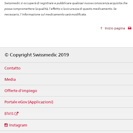
Swissmedic si occuperà di registrare e pubblicare qualsiasi nuova conoscenza acquisita che
possa compromettere la qualità, l’effetto o la sicurezza di questo medicamento. Se
necessario, l’informazione sul medicamento sarà modificata.
Inizio pagina
Footer
© Copyright Swissmedic 2019
Contatto
Media
Offerte d'impiego
Portale eGov (Applicazioni)
ElViS
Social
Instagram
media