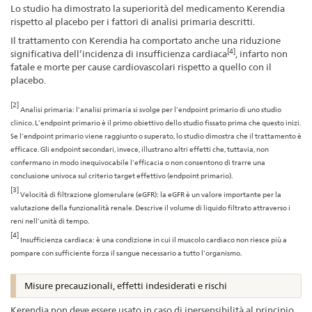
Lo studio ha dimostrato la superiorità del medicamento Kerendia
rispetto al placebo per i fattori di analisi primaria descritti.
Il trattamento con Kerendia ha comportato anche una riduzione
[4]
significativa dell’incidenza di insufficienza cardiaca
, infarto non
fatale e morte per cause cardiovascolari rispetto a quello con il
placebo.
[2]
Analisi primaria: l’analisi primaria si svolge per l’endpoint primario di uno studio
clinico. L’endpoint primario è il primo obiettivo dello studio fissato prima che questo inizi.
Se l’endpoint primario viene raggiunto o superato, lo studio dimostra che il trattamento è
efficace. Gli endpoint secondari, invece, illustrano altri effetti che, tuttavia, non
confermano in modo inequivocabile l’efficacia o non consentono di trarre una
conclusione univoca sul criterio target effettivo (endpoint primario).
[3]
Velocità di filtrazione glomerulare (eGFR): la eGFR è un valore importante per la
valutazione della funzionalità renale. Descrive il volume di liquido filtrato attraverso i
reni nell’unità di tempo.
[4]
Insufficienza cardiaca: è una condizione in cui il muscolo cardiaco non riesce più a
pompare con sufficiente forza il sangue necessario a tutto l’organismo.
Misure precauzionali, effetti indesiderati e rischi
Kerendia non deve essere usato in caso di ipersensibilità al principio