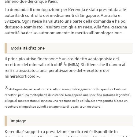
almeno due dei cinque Paesi.
La domanda di omologazione per Kerendia è stata presentata alle
autorità di controllo dei medicamenti di Singapore, Australia e
Svizzera. Ogni Paese ha valutato una parte della domanda e ha poi
discusso e scambiato i risultati con gli altri Paesi. Alla fine, ciascuna
autorità ha deciso autonomamente in merito all’omologazione.
Modalità d’azione
Il principio attivo finerenone è un cosiddetto «antagonista del
[1]
recettore dei mineralcorticoidi
» (MRA). Si ritiene che il danno ai
reni sia associato a una iperattivazione del «recettore dei
mineralcorticoidi».
[1]
Antagonista dei recettori: i recettori sono siti di aggancio molto specifici. Esistono
recettori per una molteplicità di sostanze. Non appena una specifica sostanza (agonista)
si lega al suo recettore, si innesca una reazione nella cellula. Un antagonista blocca un
recettore e impedisce quindi a un agonista di legarsi a un recettore.
Impiego
Kerendia è soggetto a prescrizione medica ed è disponibile in