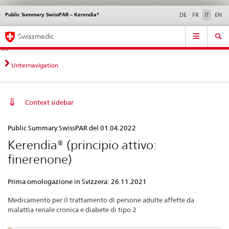
Public Summary SwissPAR – Kerendia®
Service
DE
FR
IT
EN
navigation
Navigazione
Navigation
Novità &
Aspetti legali,
Contatto | Supporto &
Swissmedic
diretta:
aggiornamenti
norme
aiuto
novità,
aspetti
Unternavigation
legali,
contatto
Context sidebar
Public
Public Summary SwissPAR del 01.04.2022
Summary
Kerendia® (principio attivo:
SwissPAR
finerenone)
–
Kerendia®
Prima omologazione in Svizzera: 26.11.2021
Medicamento per il trattamento di persone adulte affette da
malattia renale cronica e diabete di tipo 2