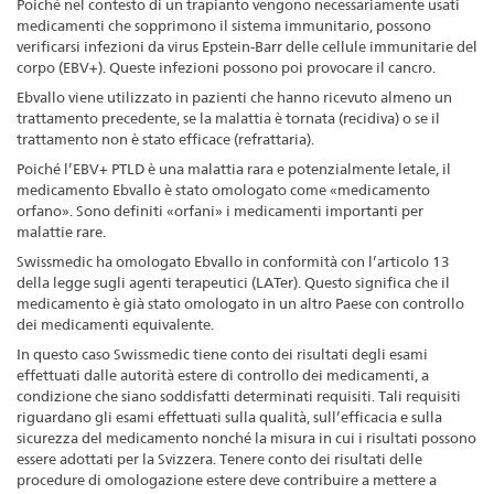
Poiché nel contesto di un trapianto vengono necessariamente usati
medicamenti che sopprimono il sistema immunitario, possono
verificarsi infezioni da virus Epstein-Barr delle cellule immunitarie del
corpo (EBV+). Queste infezioni possono poi provocare il cancro.
Ebvallo viene utilizzato in pazienti che hanno ricevuto almeno un
trattamento precedente, se la malattia è tornata (recidiva) o se il
trattamento non è stato efficace (refrattaria).
Poiché l’EBV+ PTLD è una malattia rara e potenzialmente letale, il
medicamento Ebvallo è stato omologato come «medicamento
orfano». Sono definiti «orfani» i medicamenti importanti per
malattie rare.
Swissmedic ha omologato Ebvallo in conformità con l’articolo 13
della legge sugli agenti terapeutici (LATer). Questo significa che il
medicamento è già stato omologato in un altro Paese con controllo
dei medicamenti equivalente.
In questo caso Swissmedic tiene conto dei risultati degli esami
effettuati dalle autorità estere di controllo dei medicamenti, a
condizione che siano soddisfatti determinati requisiti. Tali requisiti
riguardano gli esami effettuati sulla qualità, sull’efficacia e sulla
sicurezza del medicamento nonché la misura in cui i risultati possono
essere adottati per la Svizzera. Tenere conto dei risultati delle
procedure di omologazione estere deve contribuire a mettere a