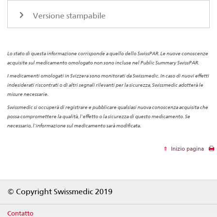
Versione stampabile
Lo stato di questa informazione corrisponde a quello dello SwissPAR. Le nuove conoscenze
acquisite sul medicamento omologato non sono incluse nel Public Summary SwissPAR.
I medicamenti omologati in Svizzera sono monitorati da Swissmedic. In caso di nuovi effetti
indesiderati riscontrati o di altri segnali rilevanti per la sicurezza, Swissmedic adotterà le
misure necessarie.
Swissmedic si occuperà di registrare e pubblicare qualsiasi nuova conoscenza acquisita che
possa compromettere la qualità, l’effetto o la sicurezza di questo medicamento. Se
necessario, l’informazione sul medicamento sarà modificata.
Inizio pagina
Footer
© Copyright Swissmedic 2019
Contatto