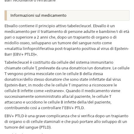
Barr recidivante o refrattarie
Informazioni sul medicamento
Ebvallo contiene il principio attivo tabelecleucel. Ebvallo è un
medicamento per il trattamento di persone adulte e bambine/i di età
pari o superiore a 2 anni che, dopo un trapianto di organo o di
midollo osseo, sviluppano un tumore del sangue noto come
«malattia linfoproliferativa post-trapianto positiva al virus di Epstein-
Barr (EBV+ PTLD)».
Tabelecleucel è costituito da cellule del sistema immunitario
chiamate cellule T, prelevate da una donatrice/un donatore. Le cellule
T vengono prima mescolate con le cellule B della stessa
donatrice/dello stesso donatore che sono state infettate dal virus
Epstein-Barr, in modo che le cellule T imparino a riconoscere le
cellule B infette come «estranee». Quando il medicamento viene
successivamente somministrato alla/al paziente, le cellule T
attaccano e uccidono le cellule B infette della/del paziente,
contribuendo così a controllare l’EBV+ PTLD.
EBV+ PTLD è una grave complicanza che si verifica dopo un trapianto
di organo o di cellule staminali e che può portare allo sviluppo di un
tumore del sangue (PTLD).