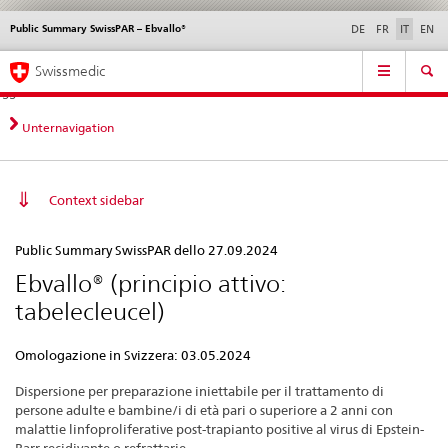
Public Summary SwissPAR – Ebvallo®
Service
DE
FR
IT
EN
navigation
Navigazione
Navigation
Novità &
Aspetti legali,
Contatto | Supporto &
Swissmedic
diretta:
aggiornamenti
norme
aiuto
novità,
aspetti
Unternavigation
legali,
contatto
Context sidebar
Public
Public Summary SwissPAR dello 27.09.2024
Summary
Ebvallo® (principio attivo:
SwissPAR
tabelecleucel)
–
Ebvallo®
Omologazione in Svizzera: 03.05.2024
Dispersione per preparazione iniettabile per il trattamento di
persone adulte e bambine/i di età pari o superiore a 2 anni con
malattie linfoproliferative post-trapianto positive al virus di Epstein-