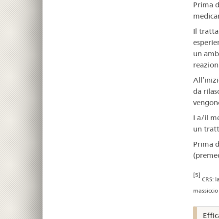
Prima d
medicam
Il trat
esperie
un ambi
reazioni
All’ini
da rilas
vengono
La/il m
un trat
Prima d
(premedi
[5]
CRS: l
massiccio 
Effic