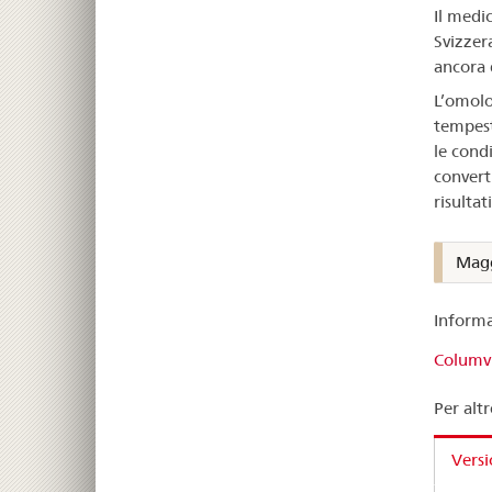
Il medi
Svizzer
ancora d
L’omolo
tempest
le cond
convert
risultat
Magg
Informa
Columv
Per altr
Versi