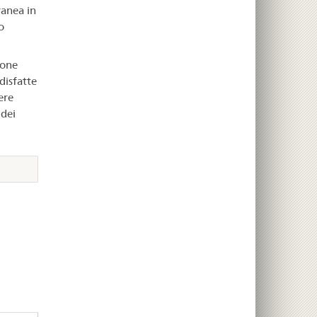
anea in
o
ione
disfatte
ere
 dei