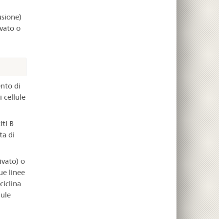
usione)
ivato o
ento di
 cellule
iti B
ta di
ivato) o
ue linee
iclina.
lule