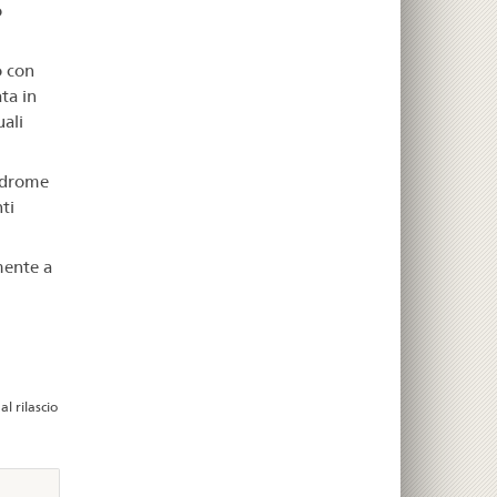
o
o con
ta in
ali
indrome
nti
mente a
l rilascio