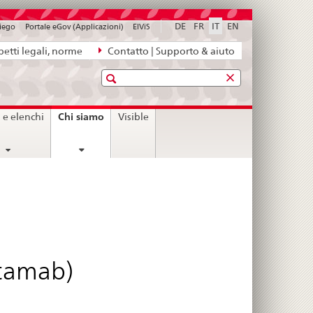
DE
FR
IT
EN
piego
Portale eGov (Applicazioni)
ElViS
etti legali, norme
Contatto | Supporto & aiuto
Ricerca
current
Chi siamo
i e elenchi
Visible
page
itamab)