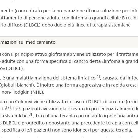
ento (concentrato per la preparazione di una soluzione per inf
lumvi®
trattamento di persone adulte con linfoma a grandi cellule B recid
ario diffuso (DLBCL) dopo due o più linee di terapia sistemiche
rmazioni sul medicamento
 con il principio attivo glofitamab viene utilizzato per il trattam
 adulte con una forma specifica di cancro detta «linfoma a grandi
so» (DLBCL).
[1]
L è una malattia maligna del sistema linfatico
, causata da linfoc
globuli bianchi). È inoltre una forma aggressiva e in rapida cresci
 non-Hodgkin (NHL).
pia con Columvi viene utilizzata in caso di DLBCL ricorrente (recid
[2]
rio
. Le/i pazienti avevano già ricevuto in precedenza almeno d
[3]
pia sistemiche
, tra cui una terapia con un anticorpo e una antrac
ro DLBCL è progredito nonostante una precedente terapia con cel
]
specifica o le/i pazienti non sono idonee/i per questa terapia.