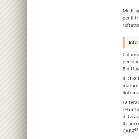
–
Medicam
Co
per il 
refratt
Info
Columvi
persone
B diffu
Il DLBC
maturi (
linfoma
La tera
refratta
di tera
Il canc
[4
CAR-T