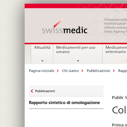
Schweizerische
Institut suiss
Istituto svizze
Swiss Agency 
Navigation
Attualità
Medicamenti per uso
Medicament
umano
veterinario
Breadcrumb
Pagina iniziale
Chi siamo
Pubblicazioni
Rapp
Zurück
Pubblicazioni
Pub
zu
Public
Rapporto sintetico di omologazione
Su
Col
Swi
Prima o