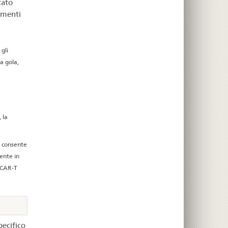
tato
amenti
gli
la gola,
 la
a consente
ente in
e CAR-T
pecifico