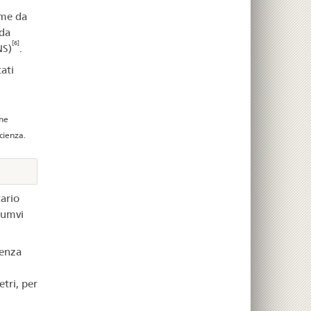
ome da
 da
[6]
NS)
.
cati
une
cienza.
tario
lumvi
denza
etri, per