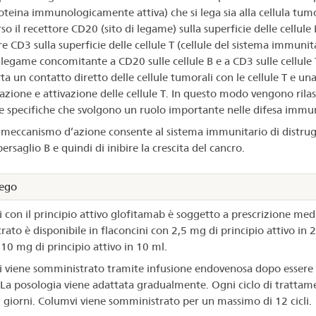
oteina immunologicamente attiva) che si lega sia alla cellula tum
so il recettore CD20 (sito di legame) sulla superficie delle cellule B
e CD3 sulla superficie delle cellule T (cellule del sistema immunita
legame concomitante a CD20 sulle cellule B e a CD3 sulle cellule 
a un contatto diretto delle cellule tumorali con le cellule T e un
razione e attivazione delle cellule T. In questo modo vengono rilas
e specifiche che svolgono un ruolo importante nelle difesa immun
meccanismo d’azione consente al sistema immunitario di distrug
bersaglio B e quindi di inibire la crescita del cancro.
ego
 con il principio attivo glofitamab è soggetto a prescrizione medic
rato è disponibile in flaconcini con 2,5 mg di principio attivo in 
10 mg di principio attivo in 10 ml.
 viene somministrato tramite infusione endovenosa dopo essere 
. La posologia viene adattata gradualmente. Ogni ciclo di trattam
 giorni. Columvi viene somministrato per un massimo di 12 cicli.