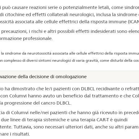
 può causare reazioni serie o potenzialmente letali, come sindr
 di citochine ed effetti collaterali neurologici, inclusa la sindrome
sicità associata alle cellule effettrici della risposta immune (ICA
 precauzioni, i rischi e altri possibili effetti indesiderati sono elen
formazione professionale.
la sindrome da neurotossicità associata alle cellule effettrici della risposta imm
n complesso di diversi sintomi neurologici di varia gravità, come disturbi della cos
vazione della decisione di omologazione
io ha dimostrato che le/i pazienti con DLBCL recidivante o refrat
i con Columvi hanno avuto un beneficio dal trattamento e che Co
 la progressione del cancro DLBCL.
acia di Columvi nelle/nei pazienti che hanno già ricevuto in prece
due linee di terapia sistemiche e una terapia CAR-T è quindi
nte. Tuttavia, sono necessari ulteriori dati, anche su altri param
re i risultati.