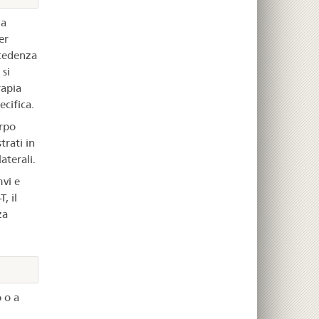
ma
er
ecedenza
 si
rapia
cifica.
orpo
rati in
laterali.
vi e
, il
za
o o a