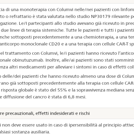
acia di una monoterapia con Columvi nelle/nei pazienti con linfo
ato o refrattario è stata valutata nello studio NP30179 rilevante p
gazione. Le/I partecipanti allo studio avevano già ricevuto in pr
ue linee di terapia sistemiche. Tutte le pazienti e tutti i pazienti
nche sottoposti precedentemente a una chemioterapia, a una te
anticorpo monoclonale CD20 e a una terapia con cellule CAR-T spe
el trattamento con Columvi, le/i pazienti hanno ricevuto l’antic
nale obinutuzumab. Inoltre, alle/ai pazienti sono stati somminist
za altri medicamenti per alleviare i sintomi in caso di effetti col
o delle/dei pazienti che hanno ricevuto almeno una dose di Colum
erano già sottoposti precedentemente alla terapia con cellule CAR-T
i risposta globale è stato del 55% e la sopravvivenza mediana sen
e diffusione del cancro è stata di 6,8 mesi.
e precauzionali, effetti indesiderati e rischi
non deve essere usato in caso di ipersensibilità al principio attiv
siasi sostanza ausiliaria.