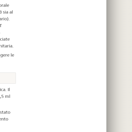
orale
 sia al
rio).
T
a
ciate
itaria.
gere le
a. Il
2,5 ml
stato
ento