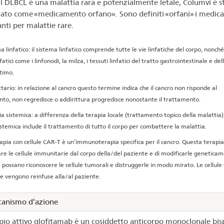
il DLBCL è una malattia rara e potenzialmente letale, Columvi è s
to come «medicamento orfano». Sono definiti «orfani» i medic
nti per malattie rare.
a linfatico: il sistema linfatico comprende tutte le vie linfatiche del corpo, nonché 
fatici come i linfonodi, la milza, i tessuti linfatici del tratto gastrointestinale e del
 timo.
tario: in relazione al cancro questo termine indica che il cancro non risponde al
to, non regredisce o addirittura progredisce nonostante il trattamento.
a sistemica: a differenza della terapia locale (trattamento topico della malattia),
istemica include il trattamento di tutto il corpo per combattere la malattia.
apia con cellule CAR-T è un’immunoterapia specifica per il cancro. Questa terapi
are le cellule immunitarie dal corpo della/del paziente e di modificarle geneticam
possano riconoscere le cellule tumorali e distruggerle in modo mirato. Le cellul
e vengono reinfuse alla/al paziente.
anismo d’azione
cipio attivo glofitamab è un cosiddetto anticorpo monoclonale bis