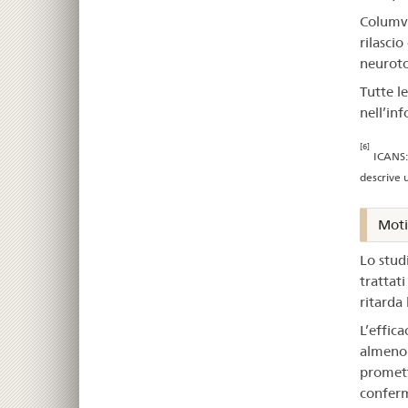
Columvi
rilascio
neurotos
Tutte le
nell’in
[6]
ICANS: 
descrive u
Moti
Lo stud
trattat
ritarda
L’effic
almeno 
promette
conferma