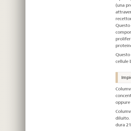
(una pr
attraver
recettor
Questo 
comport
prolife
protein
Questo 
cellule 
Impi
Columvi
concent
oppure 
Columvi
diluito
dura 21