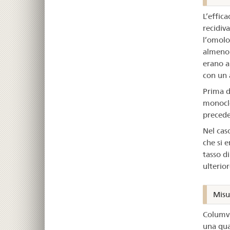
L’effic
recidiv
l’omolo
almeno d
erano a
con un 
Prima d
monoclo
preceden
Nel cas
che si 
tasso d
ulterior
Misur
Columvi 
una qual