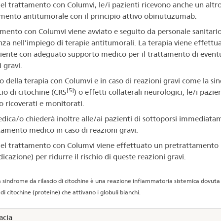
el trattamento con Columvi, le/i pazienti ricevono anche un altr
ento antitumorale con il principio attivo obinutuzumab.
tamento con Columvi viene avviato e seguito da personale sanitari
nza nell’impiego di terapie antitumorali. La terapia viene effettua
ente con adeguato supporto medico per il trattamento di eventu
 gravi.
zio della terapia con Columvi e in caso di reazioni gravi come la s
[5]
cio di citochine (CRS
) o effetti collaterali neurologici, le/i pazie
 ricoverati e monitorati.
edica/o chiederà inoltre alle/ai pazienti di sottoporsi immediata
tamento medico in caso di reazioni gravi.
el trattamento con Columvi viene effettuato un pretrattamento
cazione) per ridurre il rischio di queste reazioni gravi.
a sindrome da rilascio di citochine è una reazione infiammatoria sistemica dovuta a
di citochine (proteine) che attivano i globuli bianchi.
acia