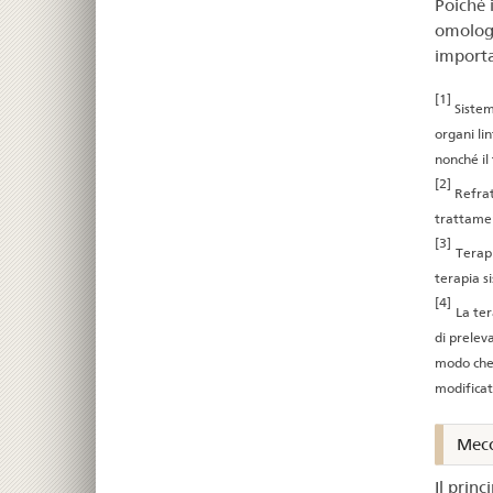
Poiché 
omologa
importa
[1]
Sistem
organi lin
nonché il
[2]
Refrat
trattamen
[3]
Terapi
terapia s
[4]
La ter
di prelev
modo che 
modificat
Mecc
Il prin