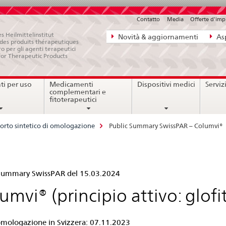
Contatto
Media
Offerte d'im
Navigazione
s Heilmittelinstitut
Novità & aggiornamenti
Asp
e des produits thérapeutiques
diretta:
ro per gli agenti terapeutici
for Therapeutic Products
novità,
aspetti
i per uso
Medicamenti
Dispositivi medici
Serviz
legali,
complementari e
contatto
fitoterapeutici
orto sintetico di omologazione
Public Summary SwissPAR – Columvi®
lic
 Summary SwissPAR del 15.03.2024
mmary
umvi® (principio attivo: glof
ssPAR
mologazione in Svizzera: 07.11.2023