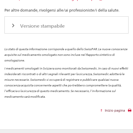
Per altre domande, rivolgersi alle/ai professioniste/i della salute.
Versione stampabile
Lo stato di questa informazione corrisponde a quello dello SwissPAR. Le nuove conoscenze
acquisite sul medicamento omologato non sono incluse nel Rapporto sintetico di
omologazione.
I medicamenti omologati in Svizzera sono monitorati da Swissmedic. In caso di nuovi effetti
indesiderati riscontrati o di altri segnali rilevanti per la sicurezza, Swissmedic adotterà le
misure necessarie. Swissmedic si occuperà di registrare e pubblicare qualsiasi nuova
conoscenza acquisita concernente aspetti che po-trebbero compromettere la qualità,
l’efficacia o la sicurezza di questo medicamento. Se necessario, l’in-formazione sul
medicamento sarà modificata.
Inizio pagina
Footer