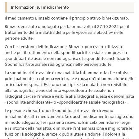
Informazioni sul medicamento
Il medicamento Bimzelx contiene il principio attivo bimekizumab.
Bimzelx era stato omologato per la prima volta il 27.10.2022 per il
trattamento della malattia della pelle «psoriasi a placche» nelle
persone adulte.
Con l’estensione dell’indicazione, Bimzelx può essere utilizzato
anche per il trattamento della spondiloartrite assiale, compresa la
spondiloartrite assiale non radiografica e la spondilite anchilosante
(spondiloartrite assiale radiografica) nelle persone adulte.
La spondiloartrite assiale è una malattia infiammatoria che colpisce
principalmente la colonna vertebrale e causa un’infiammazione delle
articolazioni spinali. Esistono due tipi: se la malattia non è visibile
alla radiografia, viene definita «spondiloartrite assiale non
radiografica»; se l’invece è visibile alla radiografia, essa è denominata
«spondilite anchilosante» o «spondiloartrite assiale radiografica».
Le persone che soffrono di spondiloartrite assiale ricevono
inizialmente altri medicamenti. Se questi medicamenti non agiscono
in modo adeguato, le/i pazienti ricevono Bimzelx per ridurre i segni
e i sintomi della malattia, diminuire l’infiammazione e migliorare le
funzioni fisiologiche. Bimzelx può aiutare a ridurre il dolore alla