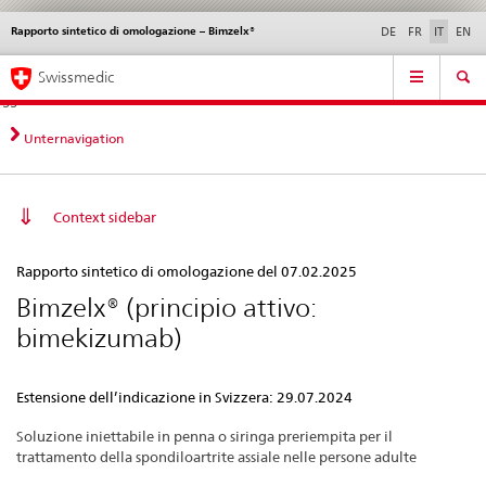
Rapporto sintetico di omologazione – Bimzelx®
Service
DE
FR
IT
EN
navigation
Navigazione
Navigation
Novità &
Aspetti legali,
Contatto | Supporto &
Swissmedic
diretta:
aggiornamenti
norme
aiuto
novità,
aspetti
Unternavigation
legali,
contatto
Context sidebar
Rapporto
Rapporto sintetico di omologazione del 07.02.2025
sintetico
Bimzelx® (principio attivo:
di
bimekizumab)
omologazione
–
Estensione dell’indicazione in Svizzera: 29.07.2024
Bimzelx®
Soluzione iniettabile in penna o siringa preriempita per il
trattamento della spondiloartrite assiale nelle persone adulte