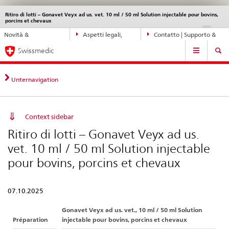
Ritiro di lotti – Gonavet Veyx ad us. vet. 10 ml / 50 ml Solution injectable pour bovins,
Service
porcins et chevaux
navigation
Navigazione
DE
FR
IT
EN
Novità &
Aspetti legali,
Contatto | Supporto &
diretta:
Navigation
aggiornamenti
norme
aiuto
novità,
Swissmedic
aspetti
legali,
Unternavigation
contatto
Context sidebar
Ritiro di lotti – Gonavet Veyx ad us.
vet. 10 ml / 50 ml Solution injectable
pour bovins, porcins et chevaux
07.10.2025
Gonavet Veyx ad us. vet., 10 ml / 50 ml Solution
Préparation
injectable pour bovins, porcins et chevaux