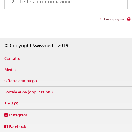
Lettera di informazione
Inizio pagina
Footer
© Copyright Swissmedic 2019
Contatto
Media
Offerte d'impiego
Portale eGov (Applicazioni)
ElViS
Social
Instagram
media
links
Facebook