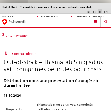
Out-of-Stock – Thiamatab 5 mg ad us. vet., comprimés pelliculés pour chats
Service
navigation
DE
FR
IT
EN
Navigazione
Novità &
Aspetti legali,
Contatto | Supporto &
Navigation
diretta:
Swissmedic
aggiornamenti
norme
aiuto
novità,
aspetti
legali,
Unternavigation
contatto
Context sidebar
Out-of-Stock – Thiamatab 5 mg ad us.
vet., comprimés pelliculés pour chats
Distribution dans une présentation étrangère à
durée limitée
13.10.2020
Thiamatab 5 mg ad us. vet., comprimés
Préparation
pelliculés pour chats