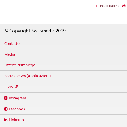
Inizio pagina
Footer
© Copyright Swissmedic 2019
Contatto
Media
Offerte d'impiego
Portale eGov (Applicazioni)
ElViS
Social
Instagram
media
links
Facebook
Linkedin