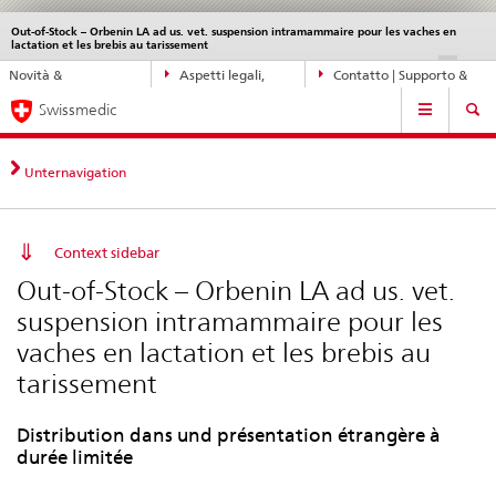
Out-of-Stock – Orbenin LA ad us. vet. suspension intramammaire pour les vaches en
Service
lactation et les brebis au tarissement
navigation
Navigazione
DE
FR
IT
EN
Novità &
Aspetti legali,
Contatto | Supporto &
diretta:
Navigation
aggiornamenti
norme
aiuto
novità,
Swissmedic
aspetti
legali,
Unternavigation
contatto
Context sidebar
Out-of-Stock – Orbenin LA ad us. vet.
suspension intramammaire pour les
vaches en lactation et les brebis au
tarissement
Distribution dans und présentation étrangère à
durée limitée