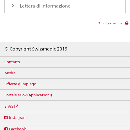
Lettera di informazione
Inizio pagina
Footer
© Copyright Swissmedic 2019
Contatto
Media
Offerte d'impiego
Portale eGov (Applicazioni)
ElViS
Social
Instagram
media
links
Facebook