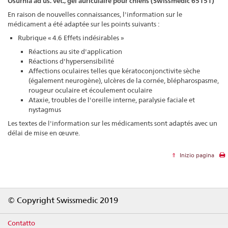
Osurnia ad us. vet., gel auriculaire pour chiens (Swissmedic 65151)
En raison de nouvelles connaissances, l'information sur le
médicament a été adaptée sur les points suivants :
Rubrique « 4.6 Effets indésirables »
Réactions au site d'application
Réactions d'hypersensibilité
Affections oculaires telles que kératoconjonctivite sèche
(également neurogène), ulcères de la cornée, blépharospasme,
rougeur oculaire et écoulement oculaire
Ataxie, troubles de l'oreille interne, paralysie faciale et
nystagmus
Les textes de l'information sur les médicaments sont adaptés avec un
délai de mise en œuvre.
Inizio pagina
Footer
© Copyright Swissmedic 2019
Contatto