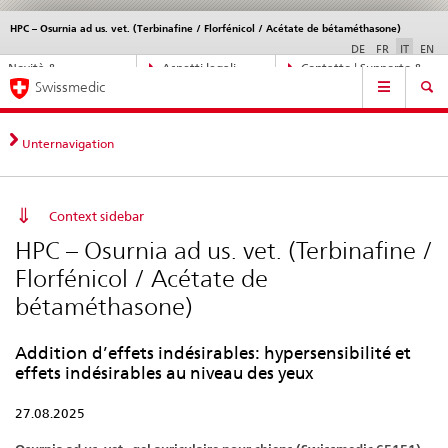
HPC – Osurnia ad us. vet. (Terbinafine / Florfénicol / Acétate de bétaméthasone)
Service
navigation
DE
FR
IT
EN
Navigazione
Novità &
Aspetti legali,
Contatto | Supporto &
Navigation
diretta:
Swissmedic
aggiornamenti
norme
aiuto
novità,
aspetti
legali,
Unternavigation
contatto
Context sidebar
HPC – Osurnia ad us. vet. (Terbinafine /
Florfénicol / Acétate de
bétaméthasone)
Addition d’effets indésirables: hypersensibilité et
effets indésirables au niveau des yeux
27.08.2025