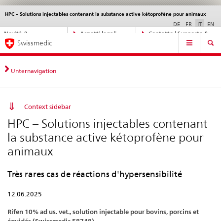
HPC – Solutions injectables contenant la substance active kétoprofène pour animaux
Service
navigation
DE
FR
IT
EN
Navigazione
Novità &
Aspetti legali,
Contatto | Supporto &
Navigation
diretta:
Swissmedic
aggiornamenti
norme
aiuto
novità,
aspetti
legali,
Unternavigation
contatto
Context sidebar
HPC – Solutions injectables contenant
la substance active kétoprofène pour
animaux
Très rares cas de réactions d'hypersensibilité
12.06.2025
Rifen 10% ad us. vet., solution injectable pour bovins, porcins et