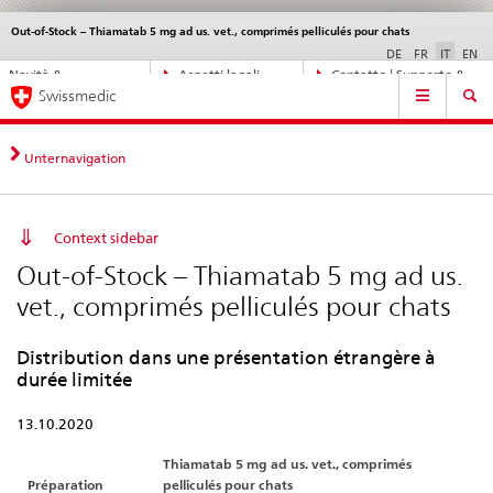
Out-of-Stock – Thiamatab 5 mg ad us. vet., comprimés pelliculés pour chats
Service
navigation
DE
FR
IT
EN
Navigazione
Novità &
Aspetti legali,
Contatto | Supporto &
Navigation
diretta:
Swissmedic
aggiornamenti
norme
aiuto
novità,
aspetti
legali,
Unternavigation
contatto
Context sidebar
Out-of-Stock – Thiamatab 5 mg ad us.
vet., comprimés pelliculés pour chats
Distribution dans une présentation étrangère à
durée limitée
13.10.2020
Thiamatab 5 mg ad us. vet., comprimés
Préparation
pelliculés pour chats