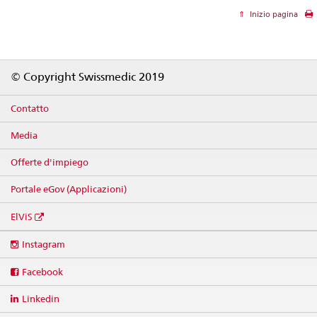
Inizio pagina
Footer
© Copyright Swissmedic 2019
Contatto
Media
Offerte d'impiego
Portale eGov (Applicazioni)
ElViS
Social
Instagram
media
links
Facebook
Linkedin