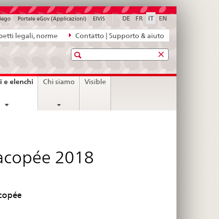
DE
FR
IT
EN
piego
Portale eGov (Applicazioni)
ElViS
etti legali, norme
Contatto | Supporto & aiuto
Ricerca
current
i e elenchi
Chi siamo
Visible
page
macopée 2018
acopée