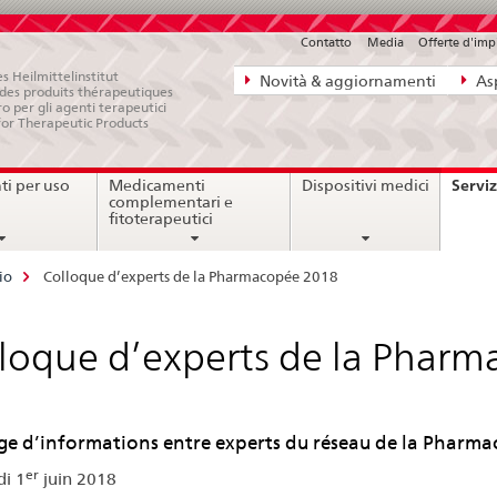
Contatto
Media
Offerte d'im
Navigazione
s Heilmittelinstitut
Novità & aggiornamenti
Asp
e des produits thérapeutiques
diretta:
ro per gli agenti terapeutici
for Therapeutic Products
novità,
aspetti
Serviz
i per uso
Medicamenti
Dispositivi medici
legali,
complementari e
contatto
fitoterapeutici
io
Colloque d’experts de la Pharmacopée 2018
loque d’experts de la Phar
e d’informations entre experts du réseau de la Pharm
er
i 1
juin 2018