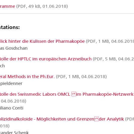
gramme
(PDF, 49 kB, 01.06.2018)
ntations:
Blick hinter die Kulissen der Pharmakopöe
(PDF, 1 MB, 04.06.201
ias Gosdschan
Rolle der HPTLC im europäischen Arzneibuch
(PDF, 5 MB, 04.06.
ich
ral Methods in the Ph.Eur.
(PDF, 1 MB, 04.06.2018)
pieldenner
Rolle des Swissmedic Labors OMCL im Pharmakopöe-Netzwerk
 04.06.2018)
liano Conti
olizidinalkoloide - Möglichkeiten und Grenzen der Analytik
(PDF
2018)
xander Schenk