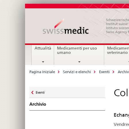
Schweizerische
Institut suiss
Istituto svizze
Swiss Agency 
Navigation
Attualità
Medicamenti per uso
Medicament
umano
veterinario
Breadcrumb
Pagina iniziale
Servizi e elenchi
Eventi
Archiv
Zurück
Col
Eventi
zu
Archivio
Echang
Vendred