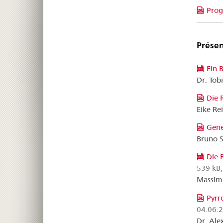
Pro
Prése
Ein 
Dr. Tob
Die 
Eike Re
Gene
Bruno S
Die 
539 kB,
Massimi
Pyrr
04.06.
Dr. Ale