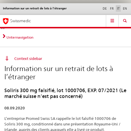
Information sur un retrait de lots à l’étranger
Service
DE
FR
IT
EN
navigation
Navigazione
Navigation
Novità &
Aspetti legali,
Contatto | Supporto &
Swissmedic
diretta:
aggiornamenti
norme
aiuto
novità,
aspetti
Unternavigation
legali,
contatto
Context sidebar
Information sur un retrait de lots à
l’étranger
Soliris 300 mg falsifié, lot 1000706, EXP. 07/2021 (Le
marché suisse n’est pas concerné)
08.09.2020
L’entreprise Promed Swiss SA rappelle le lot falsifié 1000706 de
Soliris 300 mg, conditionné dans une présentation Royaume-Uni /
Irlande, auprès des clients auxquels elle a livré ce produit.