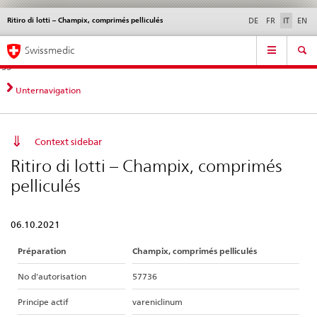
Ritiro di lotti – Champix, comprimés pelliculés
Service
DE
FR
IT
EN
navigation
Navigazione
Navigation
Novità &
Aspetti legali,
Contatto | Supporto &
Swissmedic
diretta:
aggiornamenti
norme
aiuto
novità,
aspetti
Unternavigation
legali,
contatto
Context sidebar
Ritiro di lotti – Champix, comprimés
pelliculés
06.10.2021
Préparation
Champix, comprimés pelliculés
No d'autorisation
57736
Principe actif
vareniclinum