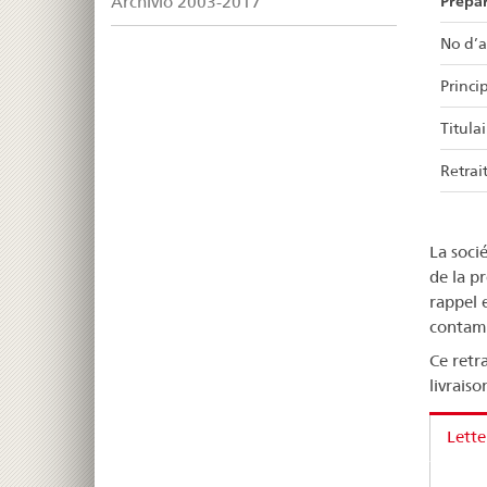
Prépa
Archivio 2003-2017
No d’a
Princip
Titulai
Retrait
La soci
de la p
rappel 
contamin
Ce retr
livraiso
Lette