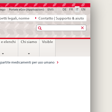
DE
FR
IT
EN
piego
Portale eGov (Applicazioni)
ElViS
etti legali, norme
Contatto | Supporto & aiuto
Ricerca
i e elenchi
Chi siamo
Visible
le partite medicamenti per uso umano