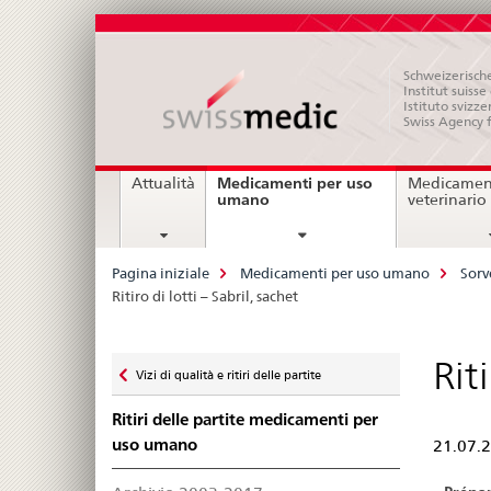
Schweizerische
Institut suiss
Istituto svizze
Swiss Agency 
Navigation
Medicamenti per uso
Attualità
Medicament
current
umano
veterinario
page
Breadcrumb
Pagina iniziale
Medicamenti per uso umano
Sorv
Ritiro di lotti – Sabril, sachet
Zurück
Rit
Vizi di qualità e ritiri delle partite
zu
Ritiri delle partite medicamenti per
uso umano
21.07.