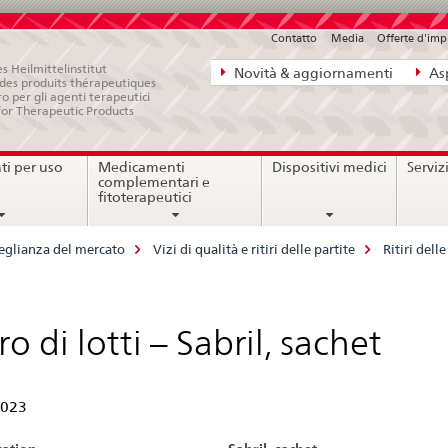
Contatto
Media
Offerte d'im
Navigazione
s Heilmittelinstitut
Novità & aggiornamenti
Asp
e des produits thérapeutiques
diretta:
ro per gli agenti terapeutici
for Therapeutic Products
novità,
aspetti
i per uso
Medicamenti
Dispositivi medici
Serviz
legali,
complementari e
contatto
fitoterapeutici
eglianza del mercato
Vizi di qualità e ritiri delle partite
Ritiri del
iro di lotti – Sabril, sachet
2023