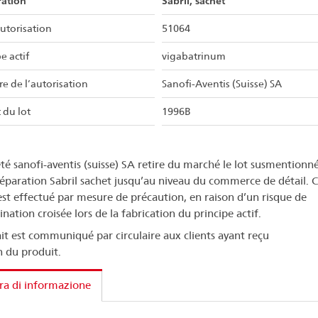
ration
Sabril, sachet
utorisation
51064
e actif
vigabatrinum
re de l’autorisation
Sanofi-Aventis (Suisse) SA
 du lot
1996B
été sanofi-aventis (suisse) SA retire du marché le lot susmentionn
réparation Sabril sachet jusqu’au niveau du commerce de détail. 
est effectué par mesure de précaution, en raison d’un risque de
ation croisée lors de la fabrication du principe actif.
ait est communiqué par circulaire aux clients ayant reçu
n du produit.
ra di informazione