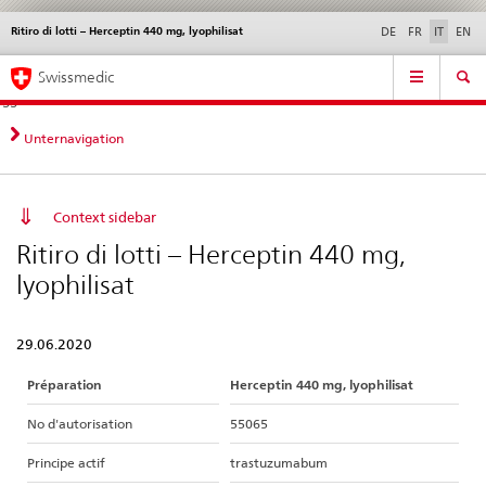
Ritiro di lotti – Herceptin 440 mg, lyophilisat
Service
DE
FR
IT
EN
navigation
Navigazione
Navigation
Novità &
Aspetti legali,
Contatto | Supporto &
Swissmedic
diretta:
aggiornamenti
norme
aiuto
novità,
aspetti
Unternavigation
legali,
contatto
Context sidebar
Ritiro di lotti – Herceptin 440 mg,
lyophilisat
29.06.2020
Préparation
Herceptin 440 mg, lyophilisat
No d'autorisation
55065
Principe actif
trastuzumabum