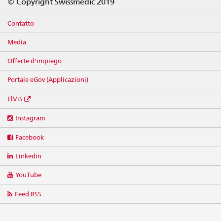
© Copyright Swissmedic 2019
Contatto
Media
Offerte d'impiego
Portale eGov (Applicazioni)
ElViS
Social
Instagram
media
links
Facebook
Linkedin
YouTube
Feed RSS