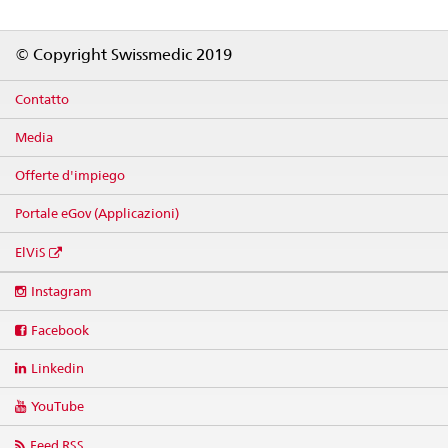
Footer
© Copyright Swissmedic 2019
Contatto
Media
Offerte d'impiego
Portale eGov (Applicazioni)
ElViS
Social
Instagram
media
links
Facebook
Linkedin
YouTube
Feed RSS