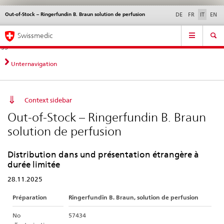
Out-of-Stock – Ringerfundin B. Braun solution de perfusion
Service
DE
FR
IT
EN
navigation
Navigazione
Navigation
Novità &
Aspetti legali,
Contatto | Supporto &
Swissmedic
diretta:
aggiornamenti
norme
aiuto
novità,
aspetti
Unternavigation
legali,
contatto
Context sidebar
Out-of-Stock – Ringerfundin B. Braun
solution de perfusion
Distribution dans und présentation étrangère à
durée limitée
28.11.2025
Préparation
Ringerfundin B. Braun, solution de perfusion
No
57434