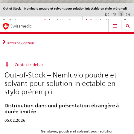
Out-of-Stock – Nemluvio poudre et solvant pour solution injectable en stylo prérempli
Service
navigation
DE
FR
IT
EN
Navigazione
Novità &
Aspetti legali,
Contatto | Supporto &
Navigation
diretta:
Swissmedic
aggiornamenti
norme
aiuto
novità,
aspetti
legali,
Unternavigation
contatto
Context sidebar
Out-of-Stock – Nemluvio poudre et
solvant pour solution injectable en
stylo prérempli
Distribution dans und présentation étrangère à
durée limitée
05.02.2026
Nemluvio, poudre et solvant pour solution