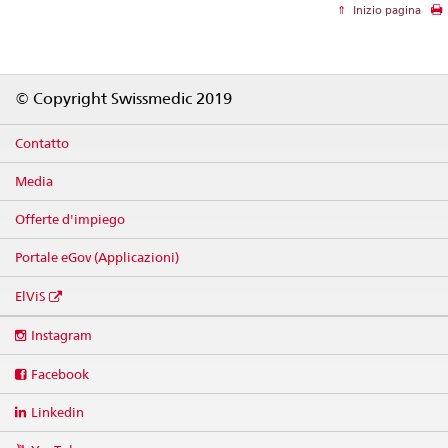
Inizio pagina
Footer
© Copyright Swissmedic 2019
Contatto
Media
Offerte d'impiego
Portale eGov (Applicazioni)
ElViS
Social
Instagram
media
links
Facebook
Linkedin