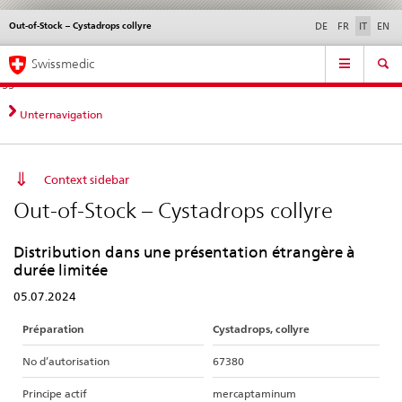
Out-of-Stock – Cystadrops collyre
Service
DE
FR
IT
EN
navigation
Navigazione
Navigation
Novità &
Aspetti legali,
Contatto | Supporto &
Swissmedic
diretta:
aggiornamenti
norme
aiuto
novità,
aspetti
Unternavigation
legali,
contatto
Context sidebar
Out-of-Stock – Cystadrops collyre
Distribution dans une présentation étrangère à
durée limitée
05.07.2024
Préparation
Cystadrops, collyre
No d’autorisation
67380
Principe actif
mercaptaminum