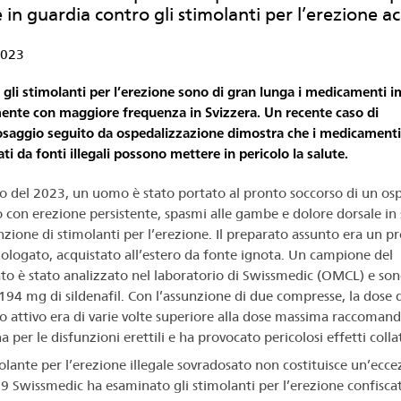
in guardia contro gli stimolanti per l’erezione ac
2023
 gli stimolanti per l’erezione sono di gran lunga i medicamenti i
mente con maggiore frequenza in Svizzera. Un recente caso di
saggio seguito da ospedalizzazione dimostra che i medicamenti
ti da fonti illegali possono mettere in pericolo la salute.
zio del 2023, un uomo è stato portato al pronto soccorso di un os
o con erezione persistente, spasmi alle gambe e dolore dorsale in
unzione di stimolanti per l’erezione. Il preparato assunto era un p
logato, acquistato all’estero da fonte ignota. Un campione del
to è stato analizzato nel laboratorio di Swissmedic (OMCL) e sono
 194 mg di sildenafil. Con l’assunzione di due compresse, la dose d
io attivo era di varie volte superiore alla dose massima raccomand
 per le disfunzioni erettili e ha provocato pericolosi effetti collat
olante per l’erezione illegale sovradosato non costituisce un’ecce
9 Swissmedic ha esaminato gli stimolanti per l’erezione confiscat