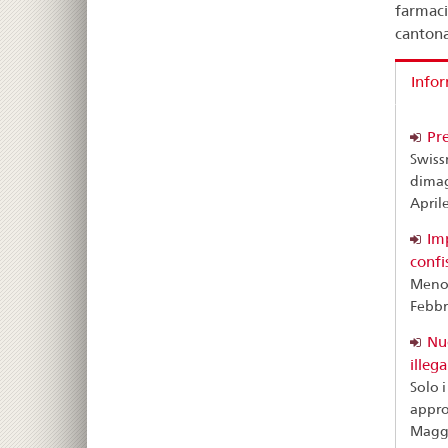
farmaci
cantona
Info
Pre
Swiss
dimagr
April
Imp
confi
Meno 
Febbr
Nu
illeg
Solo 
approv
Magg