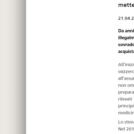
mette 
21.04.
Da anni
illegal
sovrado
acquista
All’ini
svizzer
all’ass
non omo
prepara
rilevati
princip
medicina
Lo stim
Nel 201