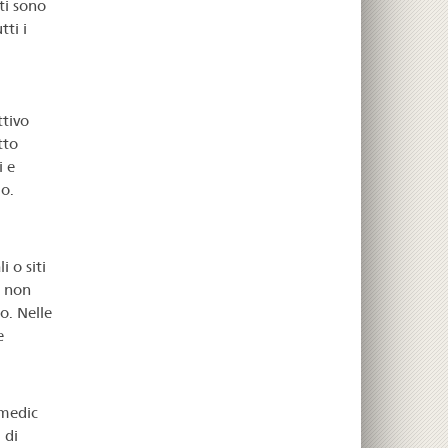
ti sono
tti i
ttivo
tto
i e
io.
 o siti
e non
o. Nelle
e
smedic
 di