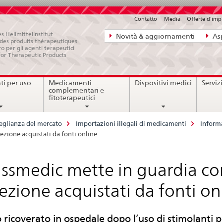
Contatto
Media
Offerte d'im
Navigazione
s Heilmittelinstitut
Novità & aggiornamenti
Asp
e des produits thérapeutiques
diretta:
ro per gli agenti terapeutici
for Therapeutic Products
novità,
aspetti
i per uso
Medicamenti
Dispositivi medici
Serviz
legali,
complementari e
contatto
fitoterapeutici
eglianza del mercato
Importazioni illegali di medicamenti
Inform
ezione acquistati da fonti online
ssmedic mette in guardia con
rezione acquistati da fonti on
ricoverato in ospedale dopo l’uso di stimolanti pe