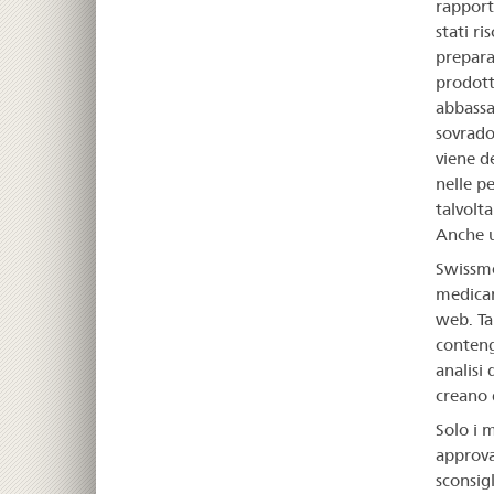
rapporto
stati ri
prepara
prodott
abbassam
sovrado
viene d
nelle pe
talvolta
Anche u
Swissme
medicam
web. Ta
contengo
analisi
creano 
Solo i 
approvat
sconsig