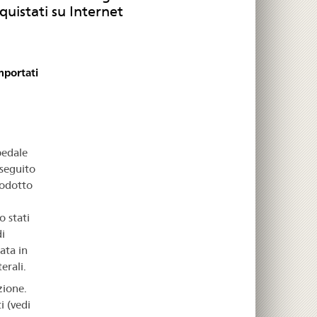
quistati su Internet
mportati
pedale
 seguito
rodotto
 stati
i
ata in
erali.
zione.
i (vedi