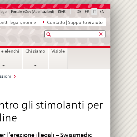
DE
FR
IT
EN
piego
Portale eGov (Applicazioni)
ElViS
etti legali, norme
Contatto | Supporto & aiuto
Ricerca
i e elenchi
Chi siamo
Visible
azioni
tro gli stimolanti per
line
r l’erezione illegali – Swissmedic