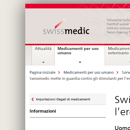
Schweizerische
Institut suiss
Istituto svizze
Swiss Agency 
Navigation
Medicamenti per uso
Attualità
Medicament
current
umano
veterinario
page
Breadcrumb
Pagina iniziale
Medicamenti per uso umano
Sorv
Swissmedic mette in guardia contro gli stimolanti per l’er
Zurück
Swi
Importazioni illegali di medicamenti
zu
l’e
Informazioni
Uomo 