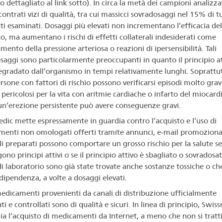
 dettagliato al link sotto). In circa la metà dei campioni analizza
scontrati vizi di qualità, tra cui massicci sovradosaggi nel 15% di tu
ti esaminati. Dosaggi più elevati non incrementano l’efficacia del
o, ma aumentano i rischi di effetti collaterali indesiderati come
ento della pressione arteriosa o reazioni di ipersensibilità. Tali
saggi sono particolarmente preoccupanti in quanto il principio a
egradato dall’organismo in tempi relativamente lunghi. Soprattu
rsone con fattori di rischio possono verificarsi episodi molto grav
 pericolosi per la vita con aritmie cardiache o infarto del miocard
n’erezione persistente può avere conseguenze gravi.
dic mette espressamente in guardia contro l’acquisto e l’uso di
enti non omologati offerti tramite annunci, e-mail promozionali
li preparati possono comportare un grosso rischio per la salute s
no principi attivi o se il principio attivo è sbagliato o sovradosat
 di laboratorio sono già state trovate anche sostanze tossiche o ch
dipendenza, a volte a dosaggi elevati.
medicamenti provenienti da canali di distribuzione ufficialmente
i e controllati sono di qualità e sicuri. In linea di principio, Swis
lia l’acquisto di medicamenti da Internet, a meno che non si tratti