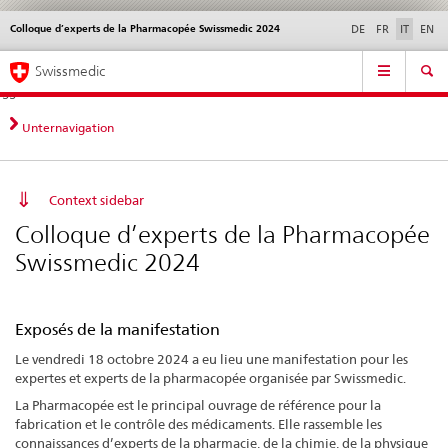
Colloque d’experts de la Pharmacopée Swissmedic 2024
Service
DE
FR
IT
EN
navigation
Navigazione
Navigation
Novità &
Aspetti legali,
Contatto | Supporto &
Swissmedic
diretta:
aggiornamenti
norme
aiuto
novità,
aspetti
Unternavigation
legali,
contatto
Context sidebar
Colloque d’experts de la Pharmacopée
Swissmedic 2024
Exposés de la manifestation
Le vendredi 18 octobre 2024 a eu lieu une manifestation pour les
expertes et experts de la pharmacopée organisée par Swissmedic.
La Pharmacopée est le principal ouvrage de référence pour la
fabrication et le contrôle des médicaments. Elle rassemble les
connaissances d’experts de la pharmacie, de la chimie, de la physique