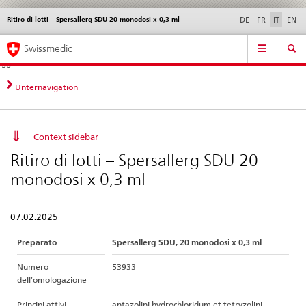
Ritiro di lotti – Spersallerg SDU 20 monodosi x 0,3 ml
Service
DE
FR
IT
EN
navigation
Navigazione
Navigation
Novità &
Aspetti legali,
Contatto | Supporto &
Swissmedic
diretta:
aggiornamenti
norme
aiuto
novità,
aspetti
Unternavigation
legali,
contatto
Context sidebar
Ritiro di lotti – Spersallerg SDU 20
monodosi x 0,3 ml
07.02.2025
Preparato
Spersallerg SDU, 20 monodosi x 0,3 ml
Numero
53933
dell’omologazione
Principi attivi
antazolini hydrochloridum et tetryzolini