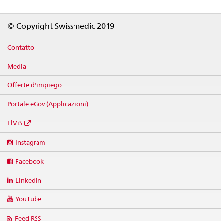
Footer
© Copyright Swissmedic 2019
Contatto
Media
Offerte d'impiego
Portale eGov (Applicazioni)
ElViS
Social
Instagram
media
links
Facebook
Linkedin
YouTube
Feed RSS