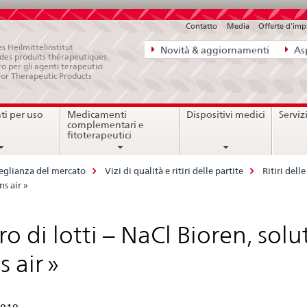
Contatto
Media
Offerte d'im
Navigazione
s Heilmittelinstitut
Novità & aggiornamenti
Asp
e des produits thérapeutiques
diretta:
ro per gli agenti terapeutici
for Therapeutic Products
novità,
aspetti
i per uso
Medicamenti
Dispositivi medici
Serviz
legali,
complementari e
contatto
fitoterapeutici
eglianza del mercato
Vizi di qualità e ritiri delle partite
Ritiri del
ns air »
iro di lotti – NaCl Bioren, so
s air »