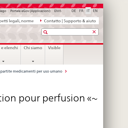
DE
FR
IT
EN
piego
Portale eGov (Applicazioni)
ElViS
etti legali, norme
Contatto | Supporto & aiuto
Ricerca
i e elenchi
Chi siamo
Visible
le partite medicamenti per uso umano
lution pour perfusion «~