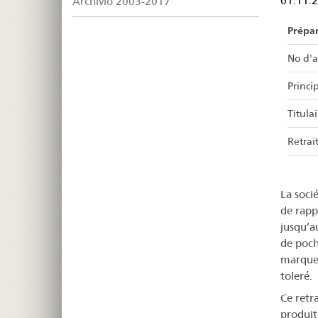
Archivio 2003-2017
01.11.
Prépa
No d'a
Princip
Titulai
Retrait
La soci
de rapp
jusqu’a
de poch
marque 
toleré.
Ce retr
produit