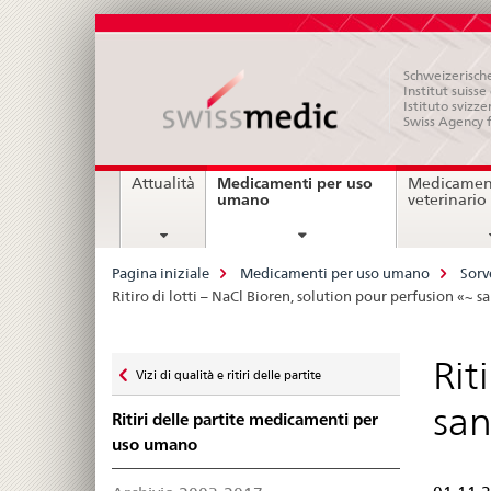
Schweizerische
Institut suiss
Istituto svizze
Swiss Agency 
Navigation
Medicamenti per uso
Attualità
Medicament
current
umano
veterinario
page
Breadcrumb
Pagina iniziale
Medicamenti per uso umano
Sorv
Ritiro di lotti – NaCl Bioren, solution pour perfusion «~ sa
Zurück
Rit
Vizi di qualità e ritiri delle partite
zu
san
Ritiri delle partite medicamenti per
uso umano