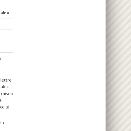
air »
el
lettre
air »
 raison
a
celui
du