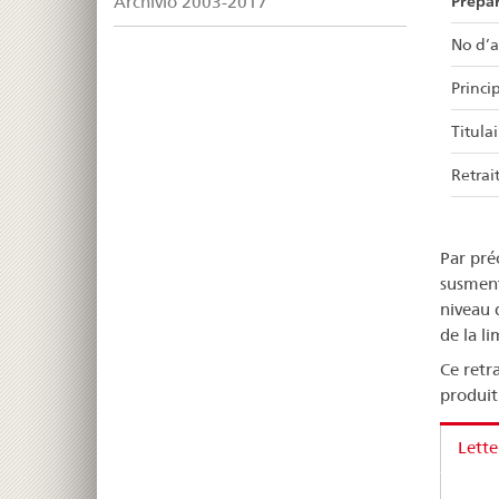
Prépa
Archivio 2003-2017
No d’a
Princip
Titulai
Retrait
Par pré
susment
niveau 
de la l
Ce retr
produit
Lette