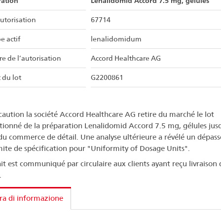
ration
Lenalidomid Accord 7.5 mg, gélules
utorisation
67714
e actif
lenalidomidum
re de l’autorisation
Accord Healthcare AG
 du lot
G2200861
caution la société Accord Healthcare AG retire du marché le lot
ionné de la préparation Lenalidomid Accord 7.5 mg, gélules jus
du commerce de détail. Une analyse ultérieure a révélé un dépas
imite de spécification pour "Uniformity of Dosage Units".
ait est communiqué par circulaire aux clients ayant reçu livraison 
.
ra di informazione