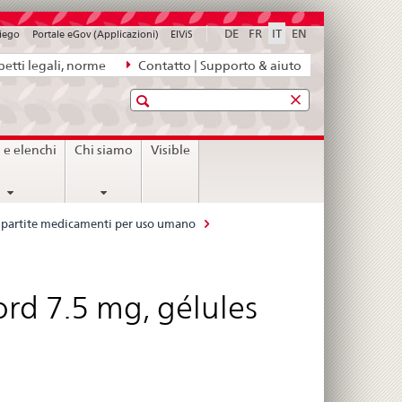
DE
FR
IT
EN
piego
Portale eGov (Applicazioni)
ElViS
etti legali, norme
Contatto | Supporto & aiuto
Ricerca
i e elenchi
Chi siamo
Visible
le partite medicamenti per uso umano
ord 7.5 mg, gélules