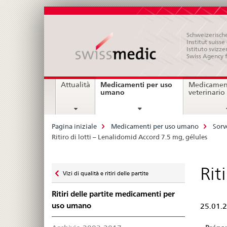
Schweizerische
Institut suiss
Istituto svizze
Swiss Agency 
Navigation
Medicamenti per uso
Attualità
Medicament
current
umano
veterinario
page
Breadcrumb
Pagina iniziale
Medicamenti per uso umano
Sorv
Ritiro di lotti – Lenalidomid Accord 7.5 mg, gélules
Zurück
Rit
Vizi di qualità e ritiri delle partite
zu
Ritiri delle partite medicamenti per
uso umano
25.01.