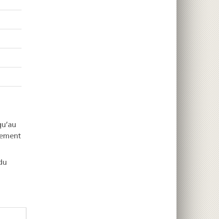
qu’au
sement
du