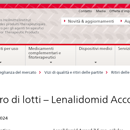
Contatto
Media
Offerte d'im
Navigazione
s Heilmittelinstitut
Novità & aggiornamenti
Asp
e des produits thérapeutiques
diretta:
ro per gli agenti terapeutici
for Therapeutic Products
novità,
aspetti
i per uso
Medicamenti
Dispositivi medici
Serviz
legali,
complementari e
contatto
fitoterapeutici
eglianza del mercato
Vizi di qualità e ritiri delle partite
Ritiri del
iro di lotti – Lenalidomid Acc
2024