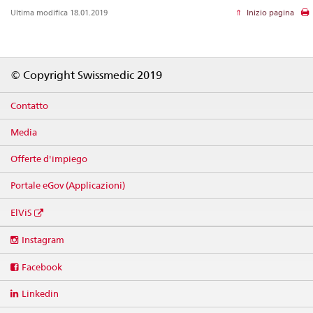
Ultima modifica 18.01.2019
Inizio pagina
Footer
© Copyright Swissmedic 2019
Contatto
Media
Offerte d'impiego
Portale eGov (Applicazioni)
ElViS
Social
Instagram
media
links
Facebook
Linkedin