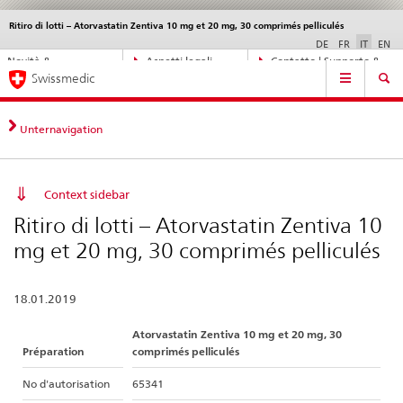
Ritiro di lotti – Atorvastatin Zentiva 10 mg et 20 mg, 30 comprimés pelliculés
Service
navigation
DE
FR
IT
EN
Navigazione
Novità &
Aspetti legali,
Contatto | Supporto &
Navigation
diretta:
Swissmedic
aggiornamenti
norme
aiuto
novità,
aspetti
legali,
Unternavigation
contatto
Context sidebar
Ritiro di lotti – Atorvastatin Zentiva 10
mg et 20 mg, 30 comprimés pelliculés
18.01.2019
Atorvastatin Zentiva 10 mg et 20 mg, 30
Préparation
comprimés pelliculés
No d'autorisation
65341