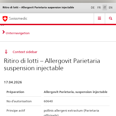
Ritiro di lotti – Allergovit Parietaria suspension injectable
Service
DE
FR
IT
EN
navigation
Navigazione
Navigation
Novità &
Aspetti legali,
Contatto | Supporto &
Swissmedic
diretta:
aggiornamenti
norme
aiuto
novità,
aspetti
Unternavigation
legali,
contatto
Context sidebar
Ritiro di lotti – Allergovit Parietaria
suspension injectable
17.04.2026
Préparation
Allergovit Parietaria, suspension injectable
No d’autorisation
60640
Principe actif
pollinis allergeni extractum (Parietaria
officinalis)