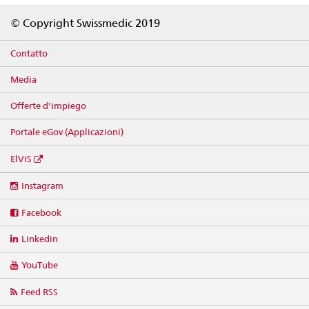
Footer
© Copyright Swissmedic 2019
Contatto
Media
Offerte d'impiego
Portale eGov (Applicazioni)
ElViS
Social
Instagram
media
links
Facebook
Linkedin
YouTube
Feed RSS