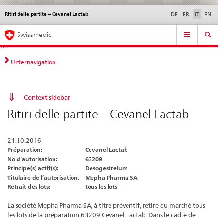
Ritiri delle partite – Cevanel Lactab
Service
DE
FR
IT
EN
navigation
Navigazione
Navigation
Novità &
Aspetti legali,
Contatto | Supporto &
Swissmedic
diretta:
aggiornamenti
norme
aiuto
novità,
aspetti
Unternavigation
legali,
contatto
Context sidebar
Ritiri delle partite – Cevanel Lactab
21.10.2016
Préparation:
Cevanel Lactab
No d’autorisation:
63209
Principe(s) actif(s):
Desogestrelum
Titulaire de l’autorisation
:
Mepha Pharma SA
Retrait
d
es lots:
tous les lots
La société Mepha Pharma SA, à titre préventif, retire du marché tous
les lots de la préparation 63209 Cevanel Lactab. Dans le cadre de