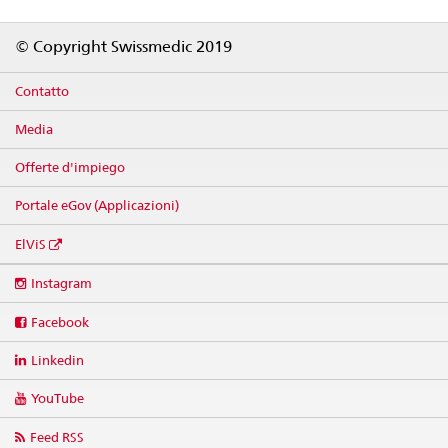
Footer
© Copyright Swissmedic 2019
Contatto
Media
Offerte d'impiego
Portale eGov (Applicazioni)
ElViS
Social
Instagram
media
links
Facebook
Linkedin
YouTube
Feed RSS