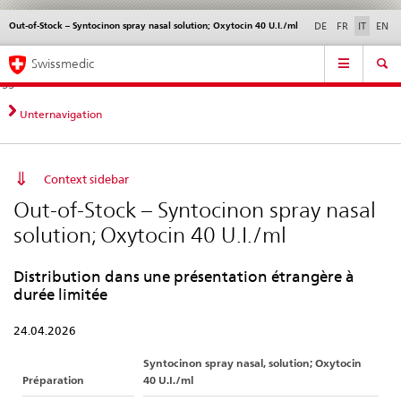
Out-of-Stock – Syntocinon spray nasal solution; Oxytocin 40 U.I./ml
Service
DE
FR
IT
EN
navigation
Navigazione
Navigation
Novità &
Aspetti legali,
Contatto | Supporto &
Swissmedic
diretta:
aggiornamenti
norme
aiuto
novità,
aspetti
Unternavigation
legali,
contatto
Context sidebar
Out-of-Stock – Syntocinon spray nasal
solution; Oxytocin 40 U.I./ml
Distribution dans une présentation étrangère à
durée limitée
24.04.2026
Syntocinon spray nasal, solution; Oxytocin
Préparation
40 U.I./ml