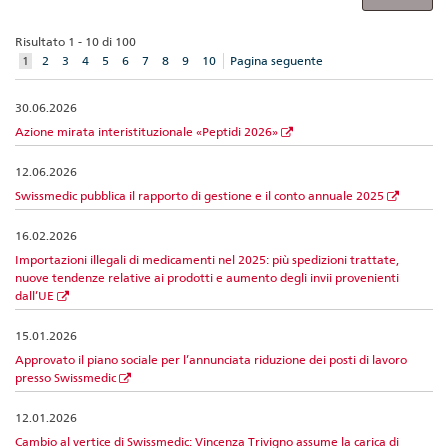
Risultato 1 - 10 di 100
aktuelles
1
2
3
4
5
6
7
8
9
10
Pagina seguente
Element
30.06.2026
Azione mirata interistituzionale «Peptidi 2026»
12.06.2026
Swissmedic pubblica il rapporto di gestione e il conto annuale 2025
16.02.2026
Importazioni illegali di medicamenti nel 2025: più spedizioni trattate,
nuove tendenze relative ai prodotti e aumento degli invii provenienti
dall’UE
15.01.2026
Approvato il piano sociale per l’annunciata riduzione dei posti di lavoro
presso Swissmedic
12.01.2026
Cambio al vertice di Swissmedic: Vincenza Trivigno assume la carica di