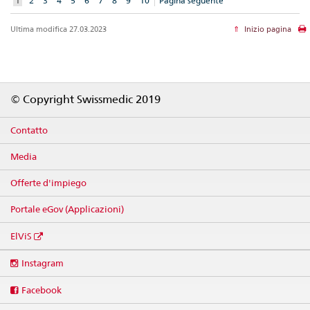
1
2
3
4
5
6
7
8
9
10
Pagina seguente
Element
Ultima modifica 27.03.2023
Inizio pagina
Footer
© Copyright Swissmedic 2019
Contatto
Media
Offerte d'impiego
Portale eGov (Applicazioni)
ElViS
Social
Instagram
media
links
Facebook