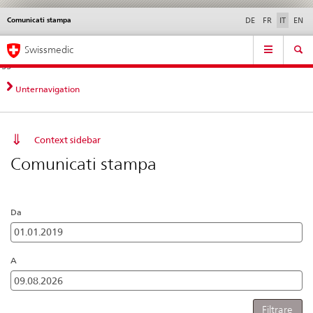
Comunicati stampa
Service
DE
FR
IT
EN
navigation
Navigazione
Navigation
Novità &
Aspetti legali,
Contatto | Supporto &
Swissmedic
diretta:
aggiornamenti
norme
aiuto
novità,
aspetti
Unternavigation
legali,
contatto
Context sidebar
Comunicati stampa
Da
A
Filtrare